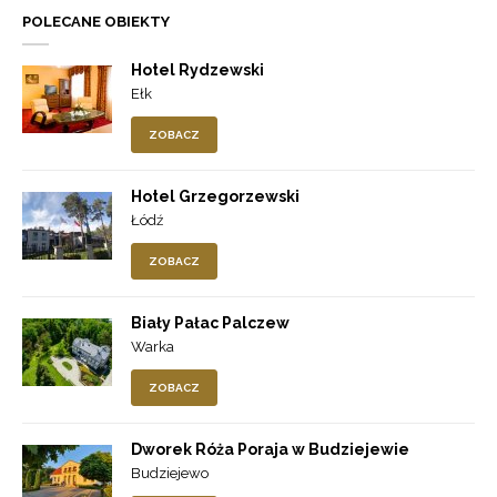
POLECANE OBIEKTY
Hotel Rydzewski
Ełk
ZOBACZ
Hotel Grzegorzewski
Łódź
ZOBACZ
Biały Pałac Palczew
Warka
ZOBACZ
Dworek Róża Poraja w Budziejewie
Budziejewo