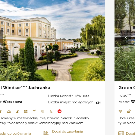
l Windsor**** Jachranka
Green G
***
hotel ***
Liczba uczestników:
800
o:
Warszawa
Miasto:
W
Liczba miejsc noclegowych:
431
lizowany w mazowieckiej miejscowości Serock, niedaleko
Hotel Gree
wy, to doskonały obiekt konferencyjny nad Zalewem ...
tylko o do