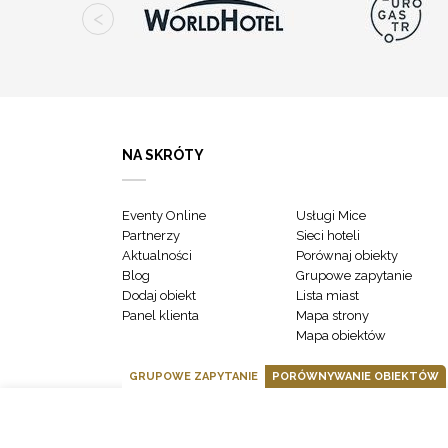
NA SKRÓTY
Eventy Online
Usługi Mice
Partnerzy
Sieci hoteli
Aktualności
Porównaj obiekty
Blog
Grupowe zapytanie
Dodaj obiekt
Lista miast
Panel klienta
Mapa strony
Mapa obiektów
GRUPOWE ZAPYTANIE
PORÓWNYWANIE OBIEKTÓW
GOONLINE.PL SPÓŁKA Z OGRANICZONĄ ODPOWIEDZIALNOŚCIĄ SP.K.
POLITYKA PRYWATNOŚCI
REGULAMIN