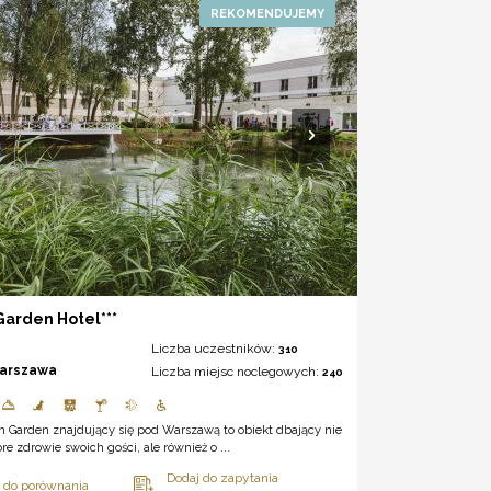
arden Hotel***
Liczba uczestników:
310
arszawa
Liczba miejsc noclegowych:
240
n Garden znajdujący się pod Warszawą to obiekt dbający nie
bre zdrowie swoich gości, ale również o ...