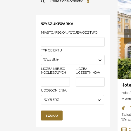
Znalezione obiekty:
3
WYSZUKIWARKA
MIASTO/REGION/WOJEWÓDZTWO
TYP OBIEKTU
Wszystkie
LICZBA MIEJSC
LICZBA
NOCLEGOWYCH
UCZESTNIKÓW
Hote
UDOGODNIENIA:
hotel *
Miast
WYBIERZ
Zloka
SZUKAJ
Warsza