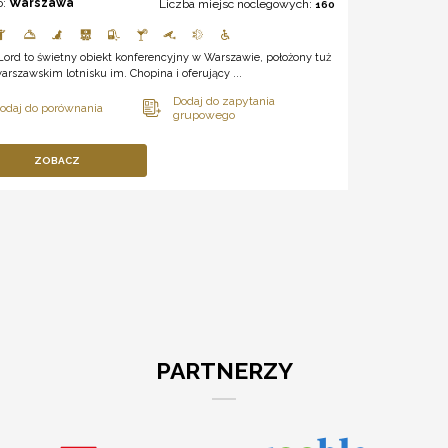
o:
Warszawa
Liczba miejsc noclegowych:
160
Lord to świetny obiekt konferencyjny w Warszawie, położony tuż
arszawskim lotnisku im. Chopina i oferujący ...
ZOBACZ
PARTNERZY