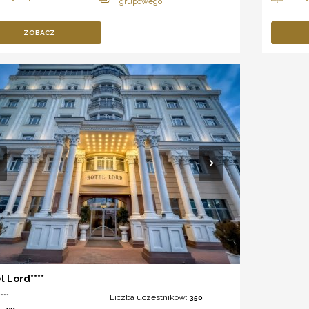
ZOBACZ
l Lord****
***
Liczba uczestników:
350