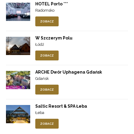
HOTEL Porto ***
Radomsko
ZOBACZ
W Szczerym Polu
Łódź
ZOBACZ
ARCHE Dwór Uphagena Gdańsk
Gdańsk
ZOBACZ
Saltic Resort & SPA Łeba
Łeba
ZOBACZ