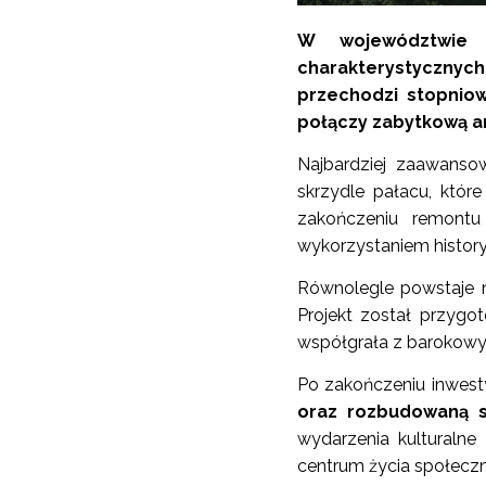
W województwie o
charakterystycznyc
przechodzi stopnio
połączy zabytkową a
Najbardziej zaawans
skrzydle pałacu, któr
zakończeniu remont
wykorzystaniem historyc
Równolegle powstaje
Projekt został przygo
współgrała z barokowy
Po zakończeniu inwes
oraz rozbudowaną s
wydarzenia kulturalne
centrum życia społecz