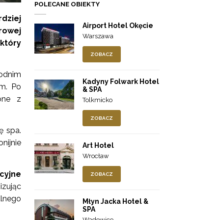
POLECANE OBIEKTY
dziej
Airport Hotel Okęcie
rowej
Warszawa
który
ZOBACZ
odnim
Kadyny Folwark Hotel
ym. Po
& SPA
one z
Tolkmicko
ZOBACZ
ę spa.
nijnie
Art Hotel
Wrocław
cyjne
ZOBACZ
izując
alnego
Młyn Jacka Hotel &
SPA
Wadowice