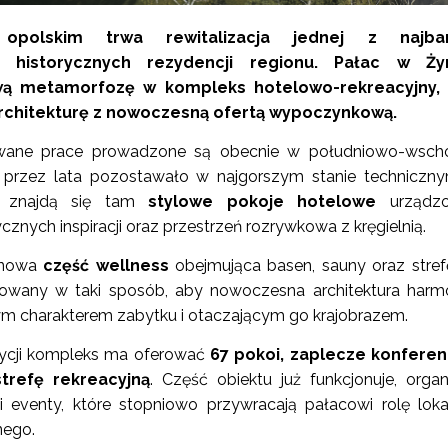
polskim trwa rewitalizacja jednej z najbar
h historycznych rezydencji regionu. Pałac w Ży
wą metamorfozę w kompleks hotelowo-rekreacyjny, 
rchitekturę z nowoczesną ofertą wypoczynkową.
owane prace prowadzone są obecnie w południowo-wsch
e przez lata pozostawało w najgorszym stanie techniczn
u znajdą się tam
stylowe pokoje hotelowe
urządz
znych inspiracji oraz przestrzeń rozrywkowa z kręgielnią.
 nowa
część wellness
obejmująca basen, sauny oraz stref
towany w taki sposób, aby nowoczesna architektura harmo
m charakterem zabytku i otaczającym go krajobrazem.
tycji kompleks ma oferować
67 pokoi, zaplecze konferen
trefę rekreacyjną
. Część obiektu już funkcjonuje, organ
 i eventy, które stopniowo przywracają pałacowi rolę lok
nego.