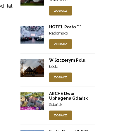
od lat
ZOBACZ
HOTEL Porto ***
Radomsko
ZOBACZ
W Szczerym Polu
Łódź
ZOBACZ
ARCHE Dwór
Uphagena Gdańsk
Gdańsk
ZOBACZ