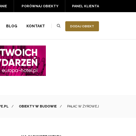
ANIE
PORÓWNAJ OBIEKTY
PANEL KLIENTA
BLOG
KONTAKT
DODAJ OBIEKT
E.PL
/
OBIEKTY W BUDOWIE
/
PAŁAC W ŻYROWEJ