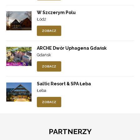
W Szczerym Polu
Łódź
ZOBACZ
ARCHE Dwór Uphagena Gdańsk
Gdańsk
ZOBACZ
Saltic Resort & SPA Łeba
Łeba
ZOBACZ
PARTNERZY