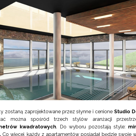
 zostaną zaprojektowane przez słynne i cenione
Studio D
ć można spośród trzech stylów aranżacji przestrz
 metrów kwadratowych
. Do wyboru pozostają style:
min
.
Co więcej, każdy z apartamentów posiadał będzie swoje 