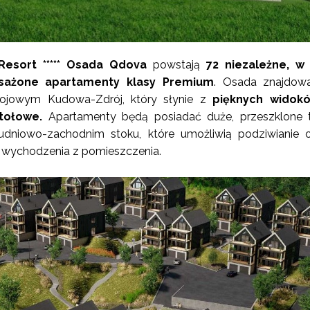
Resort ***** Osada Qdova
powstają
72 niezależne, w 
sażone apartamenty klasy Premium
. Osada znajdowa
rojowym Kudowa-Zdrój, który słynie z
pięknych widok
tołowe.
Apartamenty będą posiadać duże, przeszklone t
udniowo-zachodnim stoku, które umożliwią podziwianie o
 wychodzenia z pomieszczenia.