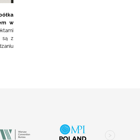
półka
iem w
ektami
e są z
dzaniu