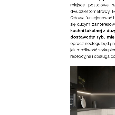
miejsce postojowe w
dwudziestometrowy k
Qdowa funkcjonować b
się dużym zaintereso
kuchni lokalnej z d
dostawców ryb, mię
oprócz noclegu będą m
jak możliwość wykupien
recepcyjna i obsługa c