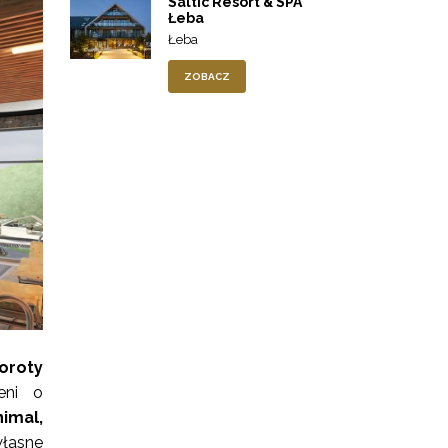
Saltic Resort & SPA
Łeba
Łeba
ZOBACZ
oroty
eni o
imal,
własne