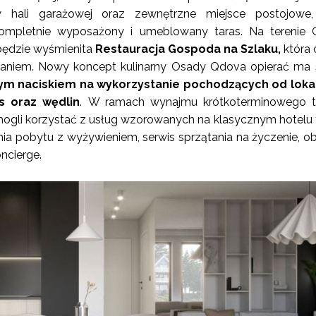
 hali garażowej oraz zewnętrzne miejsce postojowe,
ompletnie wyposażony i umeblowany taras. Na terenie 
ędzie wyśmienita
Restauracja Gospoda na Szlaku,
która 
waniem. Nowy koncept kulinarny Osady Qdova opierać ma 
użym naciskiem na wykorzystanie pochodzących od loka
s oraz wędlin
. W ramach wynajmu krótkoterminowego t
ogli korzystać z usług wzorowanych na klasycznym hotelu 
ia pobytu z wyżywieniem, serwis sprzątania na życzenie, o
oncierge.