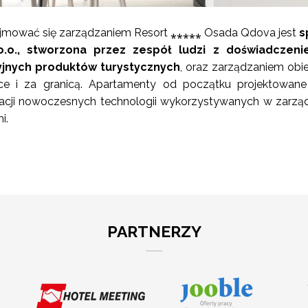
zajmować się zarządzaniem Resort ⁎⁎⁎⁎⁎ Osada Qdova jest
s
.o.o., stworzona przez zespół ludzi z doświadczen
jnych produktów turystycznych
, oraz zarządzaniem obi
ce i za granicą. Apartamenty od początku projektowan
acji nowoczesnych technologii wykorzystywanych w zarzą
i.
PARTNERZY