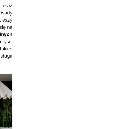
 oraz
Osady
cieszy
się na
lnych
uryści
takich
bsługa