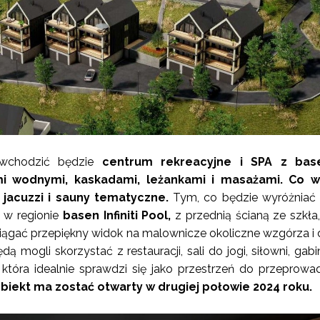
wchodzić będzie
centrum rekreacyjne i SPA z ba
i wodnymi, kaskadami, leżankami i masażami. Co wi
 jacuzzi i sauny tematyczne.
Tym, co będzie wyróżniać 
y w regionie
basen Infiniti Pool,
z przednią ścianą ze szkła
ciągać przepiękny widok na malownicze okoliczne wzgórza i d
 mogli skorzystać z restauracji, sali do jogi, siłowni, gab
 która idealnie sprawdzi się jako przestrzeń do przeprowa
biekt ma zostać otwarty w drugiej połowie 2024 roku.