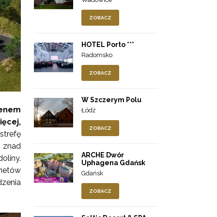
ZOBACZ
HOTEL Porto ***
Radomsko
ZOBACZ
W Szczerym Polu
senem
Łódź
ęcej,
ZOBACZ
strefę
, znad
ARCHE Dwór
oliny.
Uphagena Gdańsk
inetów
Gdańsk
dzenia
ZOBACZ