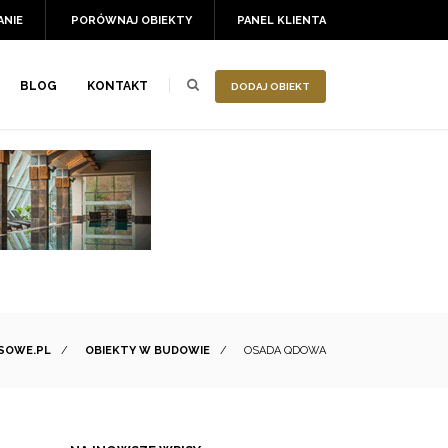
ANIE
PORÓWNAJ OBIEKTY
PANEL KLIENTA
BLOG
KONTAKT
DODAJ OBIEKT
SOWE.PL
/
OBIEKTY W BUDOWIE
/
OSADA QDOWA