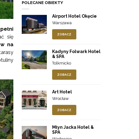
POLECANE OBIEKTY
Airport Hotel Okęcie
Warszawa
pełni
ZOBACZ
ć się
ów na
Kadyny Folwark Hotel
arasy
& SPA
tuliny
Tolkmicko
ZOBACZ
Art Hotel
Wrocław
ZOBACZ
Młyn Jacka Hotel &
SPA
Wadowice