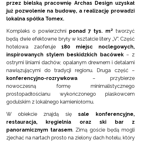
przez bielską pracownię Archas Design uzyskał
już pozwolenie na budowę, a realizację prowadzi
lokalna spółka Tomex.
Kompleks o powierzchni
ponad 7 tys. m²
tworzyć
będą dwie efektowne bryły w kształcie litery „V”. Część
hotelowa zaoferuje
180 miejsc noclegowych,
inspirowanych stylem beskidzkich bacówek
– z
ostrymi liniami dachów, opalanym drewnem i detalami
nawiązującymi do tradycji regionu. Druga część –
konferencyjno-rozrywkowa
– przybierze
nowoczesną formę minimalistycznego
prostopadłościanu wykończonego piaskowcem
godulskim z lokalnego kamieniołomu.
W obiekcie znajdą się
sale konferencyjne,
restauracja, kręgielnia oraz ski bar z
panoramicznym tarasem
. Zimą goście będą mogli
zjechać na nartach prosto na zielony dach hotelu, który