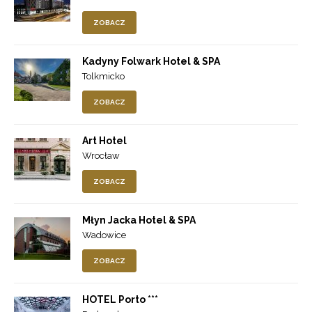
ZOBACZ
Kadyny Folwark Hotel & SPA
Tolkmicko
ZOBACZ
Art Hotel
Wrocław
ZOBACZ
Młyn Jacka Hotel & SPA
Wadowice
ZOBACZ
HOTEL Porto ***