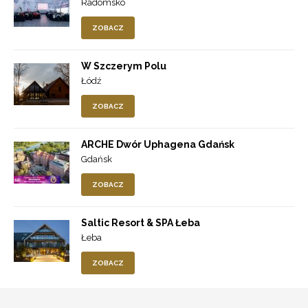
Radomsko
ZOBACZ
W Szczerym Polu
Łódź
ZOBACZ
ARCHE Dwór Uphagena Gdańsk
Gdańsk
ZOBACZ
Saltic Resort & SPA Łeba
Łeba
ZOBACZ