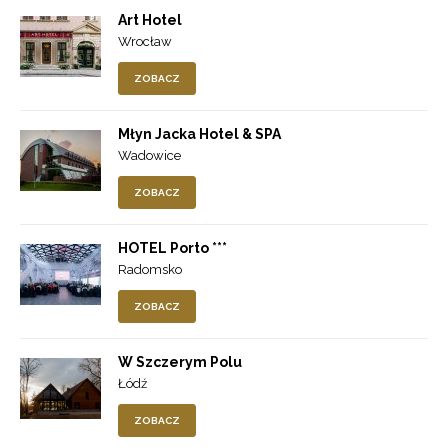
Art Hotel
Wrocław
ZOBACZ
Młyn Jacka Hotel & SPA
Wadowice
ZOBACZ
HOTEL Porto ***
Radomsko
ZOBACZ
W Szczerym Polu
Łódź
ZOBACZ