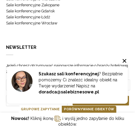
Sale konferencyjne Zakopane
Sale konferencyjne Gdańsk
Sale konferencyjne Łódź
Sale konferencyjne Wrocław
NEWSLETTER
Jeżeli chcesz otrzymywać najnowsze informacje o branży hotelowej
zapisz się do naszego newslettera.
Szukasz sali konferencyjnej
? Bezpłatnie
pomożemy Ci znaleźć idealny obiekt na
Twoje wydarzenie! Napisz na
doradca@salebiznesowe.pl
Wybierz
ZAPISZ SIĘ
GRUPOWE ZAPYTANIE
PORÓWNYWANIE OBIEKTÓW
Nowość!
Kliknij ikonę
i wyślij jedno zapytanie do kilku
GOONLINE.PL SPÓŁKA Z OGRANICZONĄ ODPOWIEDZIALNOŚCIĄ SP.K.
obiektów.
POLITYKA PRYWATNOŚCI
REGULAMIN