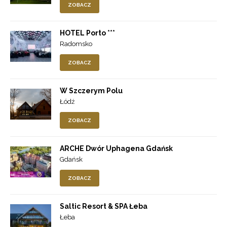
ZOBACZ
HOTEL Porto ***
Radomsko
ZOBACZ
W Szczerym Polu
Łódź
ZOBACZ
ARCHE Dwór Uphagena Gdańsk
Gdańsk
ZOBACZ
Saltic Resort & SPA Łeba
Łeba