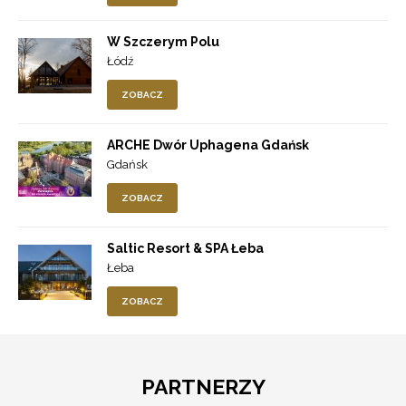
W Szczerym Polu
Łódź
ZOBACZ
ARCHE Dwór Uphagena Gdańsk
Gdańsk
ZOBACZ
Saltic Resort & SPA Łeba
Łeba
ZOBACZ
PARTNERZY