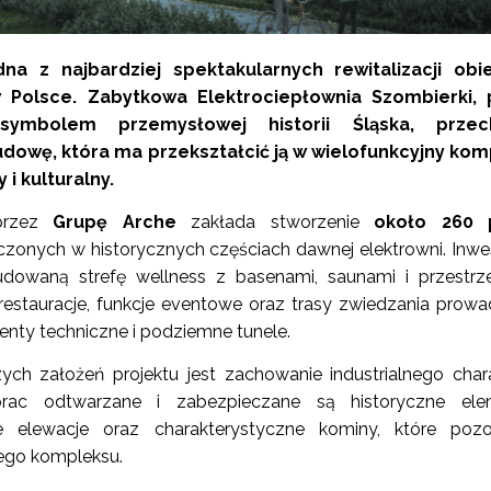
a z najbardziej spektakularnych rewitalizacji obi
Polsce. Zabytkowa Elektrociepłownia Szombierki, 
symbolem przemysłowej historii Śląska, przec
owę, która ma przekształcić ją w wielofunkcyjny kom
 i kulturalny.
 przez
Grupę Arche
zakłada stworzenie
około 260 
zonych w historycznych częściach dawnej elektrowni. Inwe
udowaną strefę wellness z basenami, saunami i przestrz
 restauracje, funkcje eventowe oraz trasy zwiedzania prow
nty techniczne i podziemne tunele.
ych założeń projektu jest zachowanie industrialnego char
prac odtwarzane i zabezpieczane są historyczne ele
ne elewacje oraz charakterystyczne kominy, które poz
wego kompleksu.