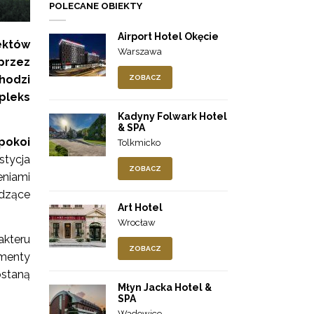
POLECANE OBIEKTY
Airport Hotel Okęcie
ektów
Warszawa
przez
hodzi
ZOBACZ
pleks
Kadyny Folwark Hotel
& SPA
pokoi
Tolkmicko
stycja
ZOBACZ
eniami
adzące
Art Hotel
Wrocław
akteru
ZOBACZ
menty
ostaną
Młyn Jacka Hotel &
SPA
Wadowice