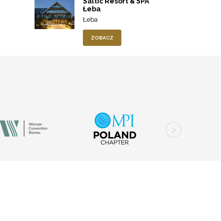
Saltic Resort & SPA
Łeba
Łeba
ZOBACZ