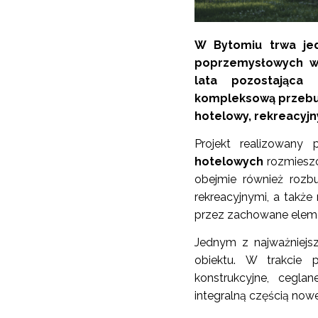
W Bytomiu trwa jedn
poprzemysłowych w 
lata pozostająca 
kompleksową przebud
hotelowy, rekreacyjny
Projekt realizowany
hotelowych
rozmieszc
obejmie również rozb
rekreacyjnymi, a także
przez zachowane eleme
Jednym z najważniejsz
obiektu. W trakcie 
konstrukcyjne, cegla
integralną częścią no