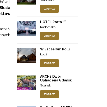
chów i
Skala
ZOBACZ
ektów
HOTEL Porto ***
Radomsko
arzeń,
esnych
ZOBACZ
W Szczerym Polu
Łódź
ZOBACZ
ARCHE Dwór
Uphagena Gdańsk
Gdańsk
ZOBACZ