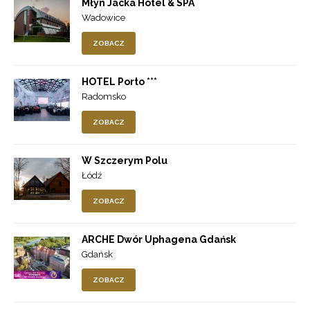
Młyn Jacka Hotel & SPA
Wadowice
ZOBACZ
HOTEL Porto ***
Radomsko
ZOBACZ
W Szczerym Polu
Łódź
ZOBACZ
ARCHE Dwór Uphagena Gdańsk
Gdańsk
ZOBACZ