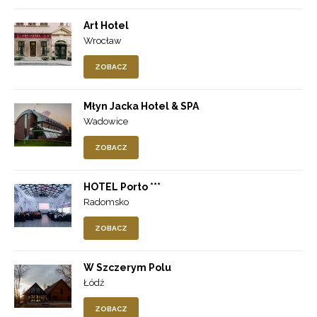
Art Hotel
Wrocław
ZOBACZ
Młyn Jacka Hotel & SPA
Wadowice
ZOBACZ
HOTEL Porto ***
Radomsko
ZOBACZ
W Szczerym Polu
Łódź
ZOBACZ