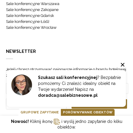
Sale konferencyjne Warszawa
Sale konferencyjne Zakopane
Sale konferencyjne Gdańsk
Sale konferencyjne Łódź
Sale konferencyjne Wrocław
NEWSLETTER
Jeżeli chcesz otrzymywać najnowsze informacje o branży hotelowej
zapisz się do naszego newslettera.
Szukasz sali konferencyjnej
? Bezpłatnie
pomożemy Ci znaleźć idealny obiekt na
Twoje wydarzenie! Napisz na
doradca@salebiznesowe.pl
Wybierz
ZAPISZ SIĘ
GRUPOWE ZAPYTANIE
PORÓWNYWANIE OBIEKTÓW
Nowość!
Kliknij ikonę
i wyślij jedno zapytanie do kilku
GOONLINE.PL SPÓŁKA Z OGRANICZONĄ ODPOWIEDZIALNOŚCIĄ SP.K.
obiektów.
POLITYKA PRYWATNOŚCI
REGULAMIN