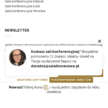
Sale konferencyjne Gdańsk
Sale konferencyjne Łódź
Sale konferencyjne Wrocław
NEWSLETTER
Jeżeli chcesz otrzymywać najnowsze informacje o branży hotelowej
zapisz się do naszego newslettera.
Szukasz sali konferencyjnej
? Bezpłatnie
pomożemy Ci znaleźć idealny obiekt na
Twoje wydarzenie! Napisz na
doradca@salebiznesowe.pl
Wybierz
ZAPISZ SIĘ
GRUPOWE ZAPYTANIE
PORÓWNYWANIE OBIEKTÓW
Nowość!
Kliknij ikonę
i wyślij jedno zapytanie do kilku
GOONLINE.PL SPÓŁKA Z OGRANICZONĄ ODPOWIEDZIALNOŚCIĄ SP.K.
obiektów.
POLITYKA PRYWATNOŚCI
REGULAMIN