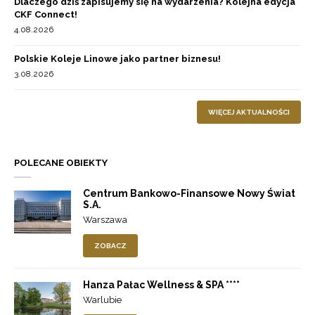
Dlaczego dziś zapisujemy się na wydarzenia? Kolejna edycja
CKF Connect!
4.08.2026
Polskie Koleje Linowe jako partner biznesu!
3.08.2026
WIĘCEJ AKTUALNOŚCI
POLECANE OBIEKTY
Centrum Bankowo-Finansowe Nowy Świat
S.A.
Warszawa
ZOBACZ
Hanza Pałac Wellness & SPA ****
Warlubie