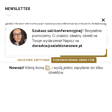
NEWSLETTER
Jeżeli chcesz otrzymywać najnowsze informacje o branży hotelowej
zapisz się do naszego newslettera.
Szukasz sali konferencyjnej
? Bezpłatnie
pomożemy Ci znaleźć idealny obiekt na
Twoje wydarzenie! Napisz na
doradca@salebiznesowe.pl
Wybierz
ZAPISZ SIĘ
GRUPOWE ZAPYTANIE
PORÓWNYWANIE OBIEKTÓW
Nowość!
Kliknij ikonę
i wyślij jedno zapytanie do kilku
GOONLINE.PL SPÓŁKA Z OGRANICZONĄ ODPOWIEDZIALNOŚCIĄ SP.K.
obiektów.
POLITYKA PRYWATNOŚCI
REGULAMIN