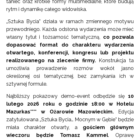
taniec oraz krótkie formy multimedialne, które budują
rytm i dynamikę całego widowiska.
„Sztuka Bycia” działa w ramach zmiennego motywu
przewodniego. Każda odsłona wydarzenia może mieć
własny tytuł i tożsamość tematyczną,
co pozwala
dopasować format do charakteru wydarzenia
otwartego, konferencji, kongresu lub projektu
realizowanego na zlecenie firmy.
Konstrukcja ta
umożliwia prowadzenie rozmów wokół jasno
określonej osi tematycznej, bez zamykania ich w
sztywnej formule.
Najbliższy pokazowy demo-event odbędzie się
10
lutego 2026 roku o godzinie 18:00 w Hotelu
Mazurkas**** w Ożarowie Mazowieckim.
Edycja
zatytułowana „Sztuka Bycia… Mocnym w Gębie” będzie
miała charakter otwarty, a
gościem głównym
wieczoru będzie Tomasz Kammel
. Oprawę