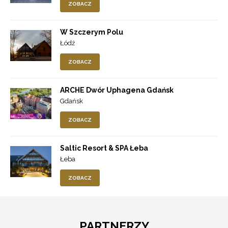
ZOBACZ
W Szczerym Polu
Łódź
ZOBACZ
ARCHE Dwór Uphagena Gdańsk
Gdańsk
ZOBACZ
Saltic Resort & SPA Łeba
Łeba
ZOBACZ
PARTNERZY