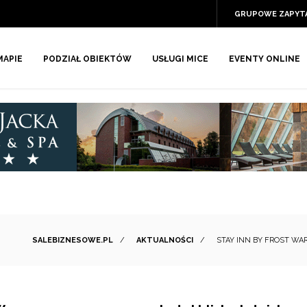
GRUPOWE ZAPYT
MAPIE
PODZIAŁ OBIEKTÓW
USŁUGI MICE
EVENTY ONLINE
SALEBIZNESOWE.PL
/
AKTUALNOŚCI
/
STAY INN BY FROST W