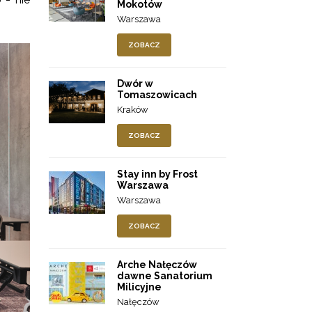
Mokotów
Warszawa
ZOBACZ
Dwór w
Tomaszowicach
Kraków
ZOBACZ
Stay inn by Frost
Warszawa
Warszawa
ZOBACZ
Arche Nałęczów
dawne Sanatorium
Milicyjne
Nałęczów