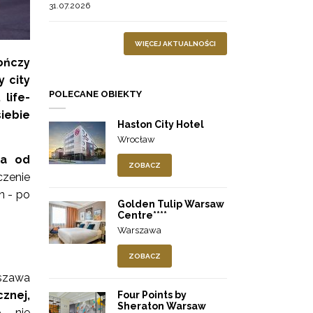
31.07.2026
WIĘCEJ AKTUALNOŚCI
ończy
y city
POLECANE OBIEKTY
life-
iebie
Haston City Hotel
Wrocław
ra od
ZOBACZ
czenie
n - po
Golden Tulip Warsaw
Centre****
Warszawa
ZOBACZ
rszawa
znej,
Four Points by
Sheraton Warsaw
 - nie