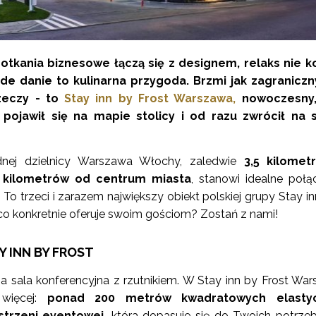
otkania biznesowe łączą się z designem, relaks nie k
żde danie to kulinarna przygoda. Brzmi jak zagraniczn
zeczy - to
Stay inn by Frost Warszawa,
nowoczesny, 
 pojawił się na mapie stolicy i od razu zwrócił na s
nej dzielnicy Warszawa Włochy, zaledwie
3,5 kilomet
6 kilometrów od centrum miasta
, stanowi idealne połą
o trzeci i zarazem największy obiekt polskiej grupy Stay in
co konkretnie oferuje swoim gościom? Zostań z nami!
 INN BY FROST
dna sala konferencyjna z rzutnikiem. W Stay inn by Frost Wa
więcej:
ponad 200 metrów kwadratowych elastyc
strzeni eventowej,
która dopasuje się do Twoich potrzeb