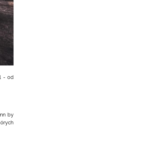
l - od
inn by
órych