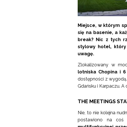
Miejsce, w którym sp
się na basenie, a ka
break? Nic z tych r
stylowy hotel, który
uwagę.
Zlokalizowany w mod
lotniska Chopina i 
dostępności z wygodą. T
Gdańsku i Karpaczu. A 
THE MEETINGS STAY
Nie, to nie kolejna nu
postawiono na coś 
multifunkcyjnej prze