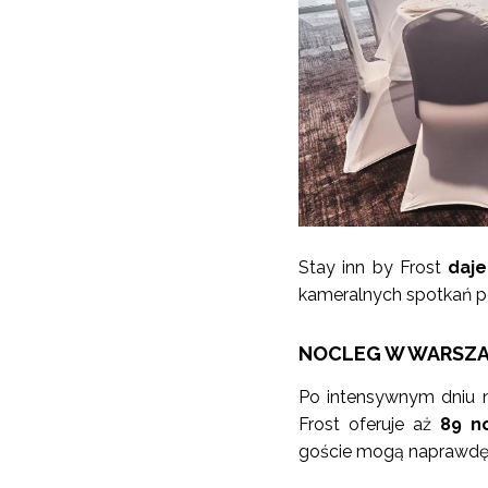
Stay inn by Frost
daje
kameralnych spotkań po
NOCLEG W WARSZ
Po intensywnym dniu n
Frost oferuje aż
89 no
goście mogą naprawdę