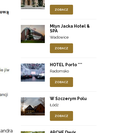
ZOBACZ
Młyn Jacka Hotel &
SPA
Wadowice
ZOBACZ
HOTEL Porto ***
Radomsko
ZOBACZ
W Szczerym Polu
Łódź
ZOBACZ
xandra
ARCHE Dwór