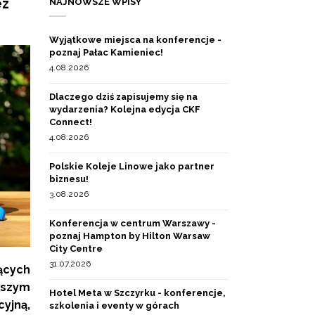
ez
NAJNOWSZE WPISY
Wyjątkowe miejsca na konferencje -
poznaj Pałac Kamieniec!
4.08.2026
Dlaczego dziś zapisujemy się na
wydarzenia? Kolejna edycja CKF
Connect!
4.08.2026
Polskie Koleje Linowe jako partner
biznesu!
3.08.2026
Konferencja w centrum Warszawy -
poznaj Hampton by Hilton Warsaw
City Centre
31.07.2026
ących
aszym
Hotel Meta w Szczyrku - konferencje,
yjną,
szkolenia i eventy w górach