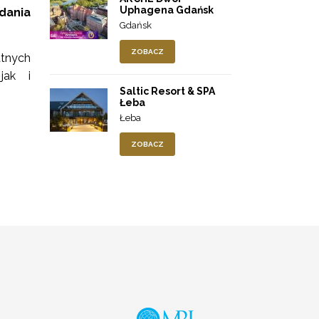
Uphagena Gdańsk
dania
Gdańsk
ZOBACZ
atnych
jak i
Saltic Resort & SPA
Łeba
Łeba
ZOBACZ