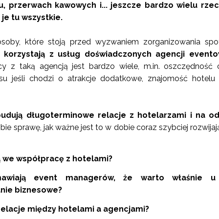
u, przerwach kawowych i... jeszcze bardzo wielu rzec
je tu wszystkie.
oby, które stoją przed wyzwaniem zorganizowania spot
e korzystają z usług doświadczonych agencji event
y z taką agencją jest bardzo wiele, m.in. oszczędność 
su jeśli chodzi o atrakcje dodatkowe, znajomość hotelu
dują długoterminowe relacje z hotelarzami i na od
ie sprawę, jak ważne jest to w dobie coraz szybciej rozwija
 we współpracę z hotelami?
mawiają event managerów, że warto właśnie u
nie biznesowe?
relacje między hotelami a agencjami?