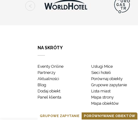
NA SKRÓTY
Eventy Online
Usługi Mice
Partnerzy
Sieci hoteli
Aktualności
Porównaj obiekty
Blog
Grupowe zapytanie
Dodaj obiekt
Lista miast
Panel klienta
Mapa strony
Mapa obiektów
GRUPOWE ZAPYTANIE
PORÓWNYWANIE OBIEKTÓW
GOONLINE.PL SPÓŁKA Z OGRANICZONĄ ODPOWIEDZIALNOŚCIĄ SP.K.
POLITYKA PRYWATNOŚCI
REGULAMIN