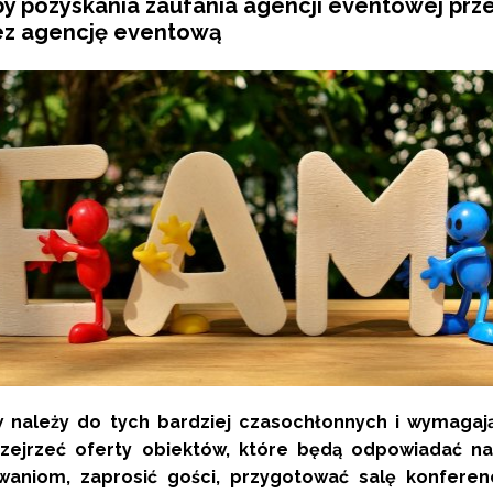
y pozyskania zaufania agencji eventowej prz
zez agencję eventową
 należy do tych bardziej czasochłonnych i wymagaj
rzejrzeć oferty obiektów, które będą odpowiadać n
aniom, zaprosić gości, przygotować salę konferenc