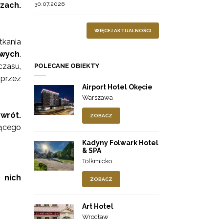
zach.
30.07.2026
WIĘCEJ AKTUALNOŚCI
kania
owych
.
czasu,
POLECANE OBIEKTY
 przez
Airport Hotel Okęcie
Warszawa
wrót.
ZOBACZ
jącego
Kadyny Folwark Hotel
& SPA
Tolkmicko
 nich
ZOBACZ
Art Hotel
Wrocław