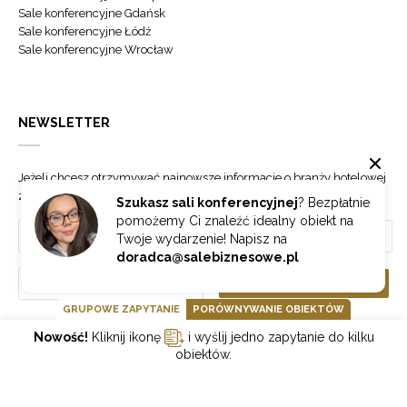
Sale konferencyjne Gdańsk
Sale konferencyjne Łódź
Sale konferencyjne Wrocław
NEWSLETTER
Jeżeli chcesz otrzymywać najnowsze informacje o branży hotelowej
zapisz się do naszego newslettera.
Szukasz sali konferencyjnej
? Bezpłatnie
pomożemy Ci znaleźć idealny obiekt na
Twoje wydarzenie! Napisz na
doradca@salebiznesowe.pl
Wybierz
ZAPISZ SIĘ
GRUPOWE ZAPYTANIE
PORÓWNYWANIE OBIEKTÓW
Nowość!
Kliknij ikonę
i wyślij jedno zapytanie do kilku
GOONLINE.PL SPÓŁKA Z OGRANICZONĄ ODPOWIEDZIALNOŚCIĄ SP.K.
obiektów.
POLITYKA PRYWATNOŚCI
REGULAMIN