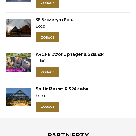
ZOBACZ
W Szczerym Polu
Łódź
ZOBACZ
ARCHE Dwór Uphagena Gdańsk
Gdańsk
ZOBACZ
Saltic Resort & SPA Łeba
Łeba
ZOBACZ
PARTNERZY