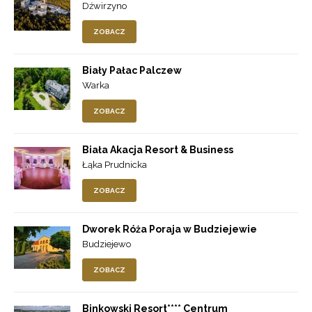
Dźwirzyno
ZOBACZ
Biały Pałac Palczew
Warka
ZOBACZ
Biała Akacja Resort & Business
Łąka Prudnicka
ZOBACZ
Dworek Róża Poraja w Budziejewie
Budziejewo
ZOBACZ
Binkowski Resort**** Centrum