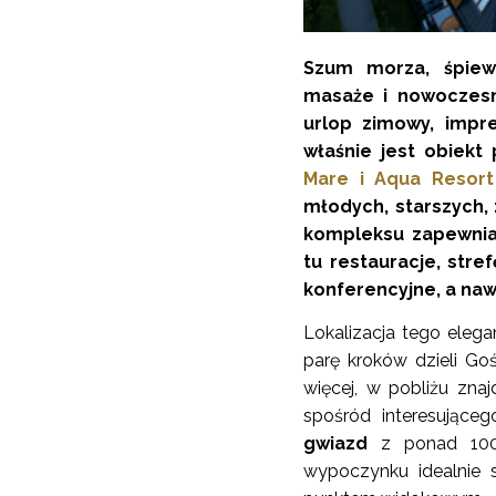
Szum morza, śpiew 
masaże i nowoczesn
urlop zimowy, impre
właśnie jest obiek
Mare i Aqua Resor
młodych, starszych, 
kompleksu zapewnia 
tu restauracje, str
konferencyjne, a naw
Lokalizacja tego elega
parę kroków dzieli Go
więcej, w pobliżu zna
spośród interesujące
gwiazd
z ponad 100 
wypoczynku idealnie 