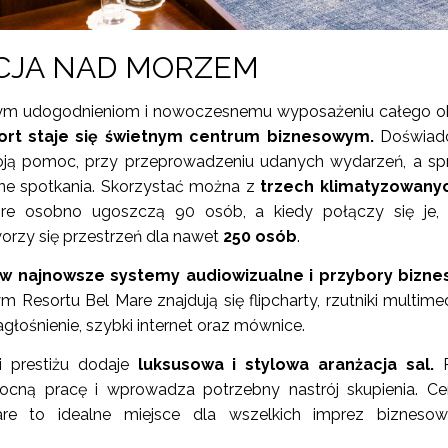
CJA NAD MORZEM
wym udogodnieniom i nowoczesnemu wyposażeniu całego o
ort staje się świetnym centrum biznesowym.
Doświad
oją pomoc, przy przeprowadzeniu udanych wydarzeń, a s
ne spotkania. Skorzystać można z
trzech klimatyzowanyc
óre osobno ugoszczą 90 osób, a kiedy połączy się je, 
orzy się przestrzeń dla nawet
250 osób
.
w najnowsze systemy audiowizualne i przybory bizne
Resortu Bel Mare znajdują się flipcharty, rzutniki multimed
agłośnienie, szybki internet oraz mównice.
i prestiżu dodaje
luksusowa i stylowa aranżacja sal.
P
ną pracę i wprowadza potrzebny nastrój skupienia. Ce
are to idealne miejsce dla wszelkich imprez biznesow