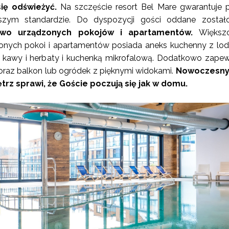
ię odświeżyć.
Na szczęście resort Bel Mare gwarantuje 
zym standardzie. Do dyspozycji gości oddane zosta
owo urządzonych pokojów i apartamentów.
Większ
nych pokoi i apartamentów posiada aneks kuchenny z lo
 kawy i herbaty i kuchenką mikrofalową. Dodatkowo zape
 oraz balkon lub ogródek z pięknymi widokami.
Nowoczesny,
trz sprawi, że Goście poczują się jak w domu.