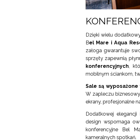
KONFEREN
Dzięki wielu dodatko
B
el Mare i Aqua Res
załoga gwarantuje sw
sprzęty zapewnią płyn
konferencyjnych
, kt
mobilnym ściankom, tw
Sale są wyposażone 
W zapleczu biznesowym 
ekrany, profesjonalne n
Dodatkowej elegancji 
design wspomaga owoc
konferencyjne Bel M
kameralnych spotkań.