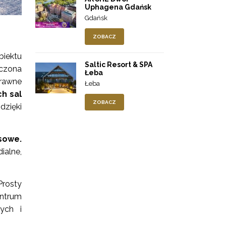
Uphagena Gdańsk
Gdańsk
ZOBACZ
biektu
Saltic Resort & SPA
czona
Łeba
prawne
Łeba
h sal
ZOBACZ
dzięki
sowe.
ialne,
rosty
ntrum
ych i