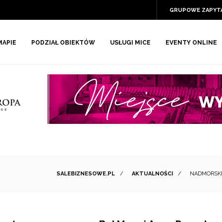
GRUPOWE ZAPYT
MAPIE
PODZIAŁ OBIEKTÓW
USŁUGI MICE
EVENTY ONLINE
SALEBIZNESOWE.PL
/
AKTUALNOŚCI
/
NADMORSKI