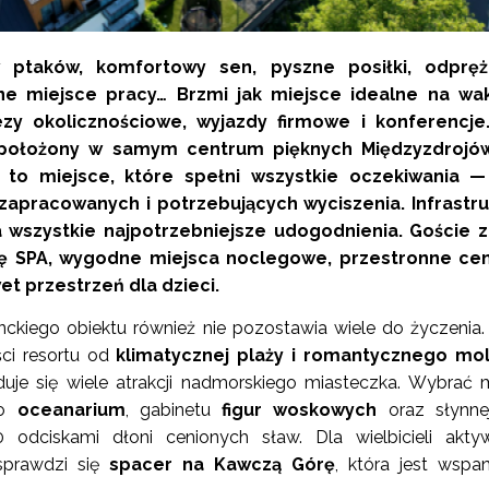
ptaków, komfortowy sen, pyszne posiłki, odpręż
e miejsce pracy… Brzmi jak miejsce idealne na wak
zy okolicznościowe, wyjazdy firmowe i konferencje.
t położony w samym centrum pięknych Międzyzdrojó
t
to miejsce, które spełni wszystkie oczekiwania —
zapracowanych i potrzebujących wyciszenia. Infrastru
wszystkie najpotrzebniejsze udogodnienia. Goście z
efę SPA, wygodne miejsca noclegowe, przestronne ce
et przestrzeń dla dzieci.
nckiego obiektu również nie pozostawia wiele do życzenia.
ści resortu od
klimatycznej plaży i romantycznego mo
jduje się wiele atrakcji nadmorskiego miasteczka. Wybrać
go
oceanarium
, gabinetu
figur woskowych
oraz słynne
odciskami dłoni cenionych sław. Dla wielbicieli akty
sprawdzi się
spacer na Kawczą Górę
, która jest wspa