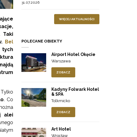
31.07.2026
ające
WIĘCEJ AKTUALNOŚCI
acje,
 Taki
POLECANE OBIEKTY
w.
Bel
 tych
Airport Hotel Okęcie
ktura
Warszawa
najdą
ntrum
ZOBACZ
Kadyny Folwark Hotel
 Tylko
& SPA
lo
. Co
Tolkmicko
 można
ZOBACZ
j
alei
wnego
Art Hotel
niałym
Wrocław