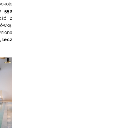
pokoje
ło
550
ość z
dówką,
wniona
 lecz