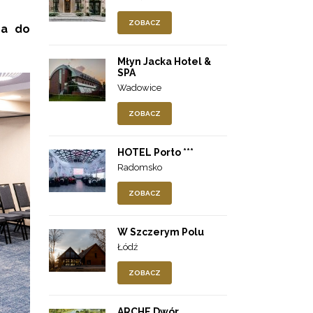
ZOBACZ
ba do
Młyn Jacka Hotel &
SPA
Wadowice
ZOBACZ
HOTEL Porto ***
Radomsko
ZOBACZ
W Szczerym Polu
Łódź
ZOBACZ
ARCHE Dwór