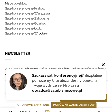
Mapa obiektów
Sale konferencyjne Kraków
Sale konferencyjne Warszawa
Sale konferencyjne Zakopane
Sale konferencyjne Gdańsk
Sale konferencyjne Łódź
Sale konferencyjne Wrocław
NEWSLETTER
Jeżeli chcesz otrzymywać najnowsze informacje o branży hotelowej
zapisz się do naszego newslettera.
Szukasz sali konferencyjnej
? Bezpłatnie
pomożemy Ci znaleźć idealny obiekt na
Twoje wydarzenie! Napisz na
doradca@salebiznesowe.pl
Wybierz
ZAPISZ SIĘ
GRUPOWE ZAPYTANIE
PORÓWNYWANIE OBIEKTÓW