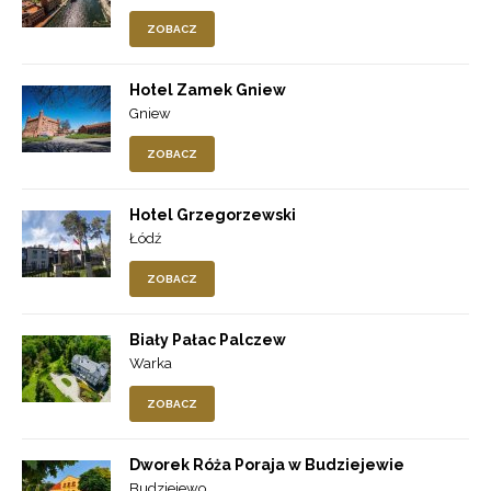
ZOBACZ
Hotel Zamek Gniew
Gniew
ZOBACZ
Hotel Grzegorzewski
Łódź
ZOBACZ
Biały Pałac Palczew
Warka
ZOBACZ
Dworek Róża Poraja w Budziejewie
Budziejewo