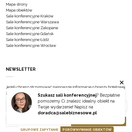
Mapa strony
Mapa obiektów
Sale konferencyjne Kraków
Sale konferencyjne Warszawa
Sale konferencyjne Zakopane
Sale konferencyjne Gdańsk
Sale konferencyjne Łódź
Sale konferencyjne Wrocław
NEWSLETTER
Jeżeli chcesz otrzymywać najnowsze informacje o branży hotelowej
zapisz się do naszego newslettera.
Szukasz sali konferencyjnej
? Bezpłatnie
pomożemy Ci znaleźć idealny obiekt na
Twoje wydarzenie! Napisz na
doradca@salebiznesowe.pl
Wybierz
ZAPISZ SIĘ
GRUPOWE ZAPYTANIE
PORÓWNYWANIE OBIEKTÓW