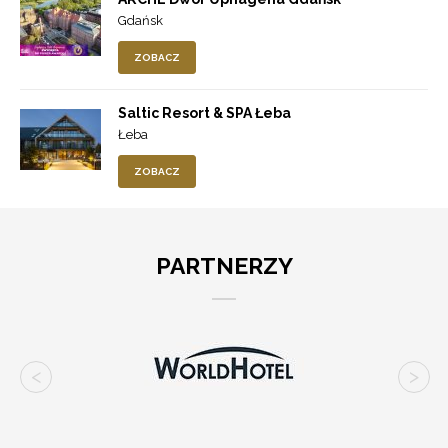
Gdańsk
ZOBACZ
Saltic Resort & SPA Łeba
Łeba
ZOBACZ
PARTNERZY