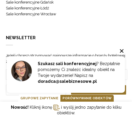
Sale konferencyjne Gdańsk
Sale konferencyjne Łódź
Sale konferencyjne Wrocław
NEWSLETTER
Jeżeli chcesz otrzymywać najnowsze informacje o branży hotelowej
zapisz się do naszego newslettera.
Szukasz sali konferencyjnej
? Bezpłatnie
pomożemy Ci znaleźć idealny obiekt na
Twoje wydarzenie! Napisz na
doradca@salebiznesowe.pl
Wybierz
ZAPISZ SIĘ
GRUPOWE ZAPYTANIE
PORÓWNYWANIE OBIEKTÓW
Nowość!
Kliknij ikonę
i wyślij jedno zapytanie do kilku
GOONLINE.PL SPÓŁKA Z OGRANICZONĄ ODPOWIEDZIALNOŚCIĄ SP.K.
obiektów.
POLITYKA PRYWATNOŚCI
REGULAMIN