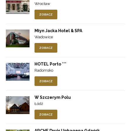
Wrocław
ZOBACZ
Młyn Jacka Hotel & SPA
Wadowice
ZOBACZ
HOTEL Porto ***
Radomsko
ZOBACZ
W Szczerym Polu
Łódź
ZOBACZ
ARCHE Dwór Uphagena Gdańsk