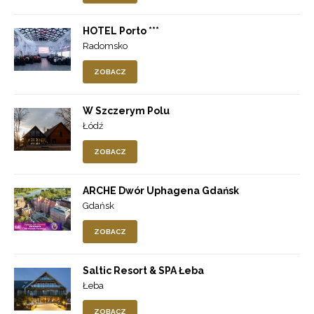
HOTEL Porto ***
Radomsko
ZOBACZ
W Szczerym Polu
Łódź
ZOBACZ
ARCHE Dwór Uphagena Gdańsk
Gdańsk
ZOBACZ
Saltic Resort & SPA Łeba
Łeba
ZOBACZ