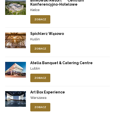
Binkowski Resort**** Centrum
Konferencyjno-Hotelowe
Kielce
ZOBACZ
Spichlerz Wąsowo
Kuślin
ZOBACZ
Atelia Banquet & Catering Centre
Lublin
ZOBACZ
Art Box Experience
Warszawa
ZOBACZ