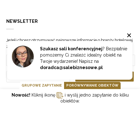
NEWSLETTER
Jeżeli chcesz otrzymywać najnowsze informacje o branży hotelowej
zapisz się do naszego newslettera.
Szukasz sali konferencyjnej
? Bezpłatnie
pomożemy Ci znaleźć idealny obiekt na
Twoje wydarzenie! Napisz na
doradca@salebiznesowe.pl
Wybierz
ZAPISZ SIĘ
GRUPOWE ZAPYTANIE
PORÓWNYWANIE OBIEKTÓW
Nowość!
Kliknij ikonę
i wyślij jedno zapytanie do kilku
GOONLINE.PL SPÓŁKA Z OGRANICZONĄ ODPOWIEDZIALNOŚCIĄ SP.K.
obiektów.
POLITYKA PRYWATNOŚCI
REGULAMIN