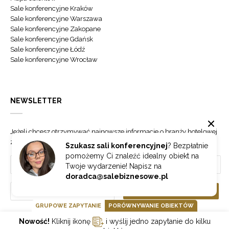
Sale konferencyjne Kraków
Sale konferencyjne Warszawa
Sale konferencyjne Zakopane
Sale konferencyjne Gdańsk
Sale konferencyjne Łódź
Sale konferencyjne Wrocław
NEWSLETTER
Jeżeli chcesz otrzymywać najnowsze informacje o branży hotelowej
zapisz się do naszego newslettera.
Szukasz sali konferencyjnej
? Bezpłatnie
pomożemy Ci znaleźć idealny obiekt na
Twoje wydarzenie! Napisz na
doradca@salebiznesowe.pl
Wybierz
ZAPISZ SIĘ
GRUPOWE ZAPYTANIE
PORÓWNYWANIE OBIEKTÓW
Nowość!
Kliknij ikonę
i wyślij jedno zapytanie do kilku
GOONLINE.PL SPÓŁKA Z OGRANICZONĄ ODPOWIEDZIALNOŚCIĄ SP.K.