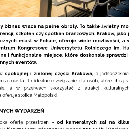
dy biznes wraca na pełne obroty. To także świetny m
rencji, szkoleń czy spotkań branżowych. Kraków, jako
icznych miast w Polsce, oferuje wiele możliwości, a 
Centrum Kongresowe Uniwersytetu Rolniczego im. H
ne i funkcjonalne miejsce, które doskonale sprawdzi 
ennych eventów.
 w
spokojnej i zielonej części Krakowa,
a jednocześnie
erca miasta. To idealne rozwiązanie dla osób, które chcą 
ie, a w przerwach skorzystać z atrakcji kulturalnyc
 oferuje stolica Małopolski.
ÓŻNYCH WYDARZEŃ
oką ofertę przestrzeni -
od kameralnych sal na kilku