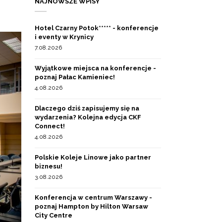
e
NAJNOWSZE WPISY
Hotel Czarny Potok***** - konferencje
i eventy w Krynicy
7.08.2026
Wyjątkowe miejsca na konferencje -
poznaj Pałac Kamieniec!
4.08.2026
Dlaczego dziś zapisujemy się na
wydarzenia? Kolejna edycja CKF
Connect!
4.08.2026
Polskie Koleje Linowe jako partner
biznesu!
3.08.2026
Konferencja w centrum Warszawy -
poznaj Hampton by Hilton Warsaw
City Centre