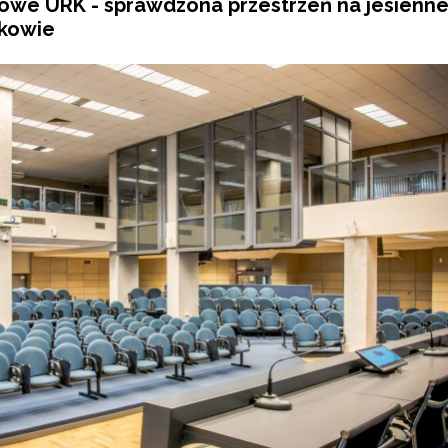
we URK - sprawdzona przestrzeń na jesienn
akowie