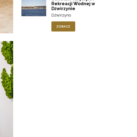
Rekreacji Wodnej w
Dźwirzynie
Dźwirzyno
ZOBACZ