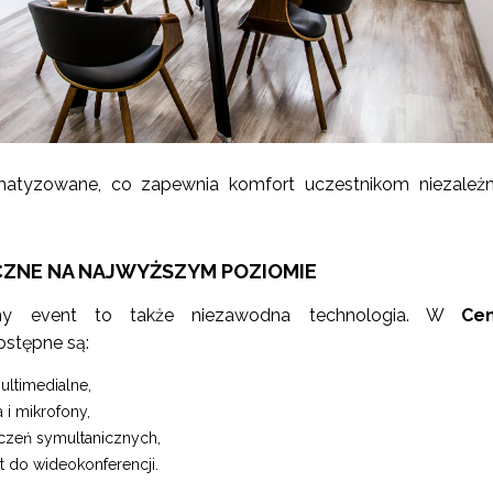
imatyzowane, co zapewnia komfort uczestnikom niezależ
CZNE NA NAJWYŻSZYM POZIOMIE
any event to także niezawodna technologia. W
Ce
ostępne są:
ultimedialne,
 i mikrofony,
czeń symultanicznych,
ęt do wideokonferencji.