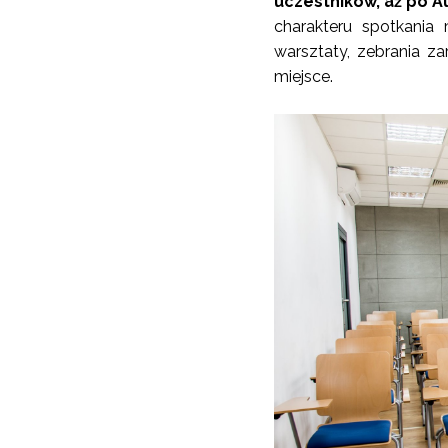
uczestników, aż po 
charakteru spotkania
warsztaty, zebrania za
miejsce.