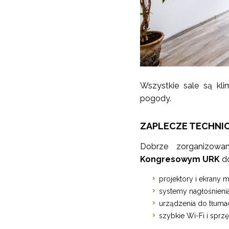
Wszystkie sale są kl
pogody.
ZAPLECZE TECHNI
Dobrze zorganizow
Kongresowym URK
d
projektory i ekrany m
systemy nagłośnienia
urządzenia do tłuma
szybkie Wi-Fi i sprz