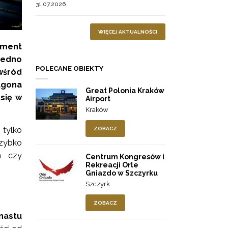
31.07.2026
WIĘCEJ AKTUALNOŚCI
oment
 jedno
POLECANE OBIEKTY
wśród
ugona
Great Polonia Kraków
się w
Airport
Kraków
 tylko
ZOBACZ
szybko
h czy
Centrum Kongresów i
Rekreacji Orle
Gniazdo w Szczyrku
Szczyrk
ZOBACZ
nastu