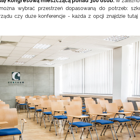
Aulę Kongresową mieszczącą ponad 300 osób.
W zależno
 można wybrać przestrzeń dopasowaną do potrzeb: szko
rządu czy duże konferencje - każda z opcji znajdzie tutaj