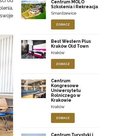
ści od
Centrum MOLO
Szkolenia i Rekreacja
lenia,
Smardzewice
 swoje
ZOBACZ
Best Western Plus
Kraków Old Town
Kraków
ZOBACZ
Centrum
Kongresowe
Uniwersytetu
Rolniczego w
Krakowie
Kraków
ZOBACZ
Centrum Turystyki i