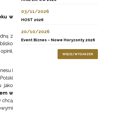
03/11/2026
oku w
HOST 2026
20/10/2026
edną z
Event Biznes – Nowe Horyzonty 2026
blisko
inii,
WIĘCEJ WYDARZEŃ
nesu i
Polski
u jako
tem w
y chcą
łowymi