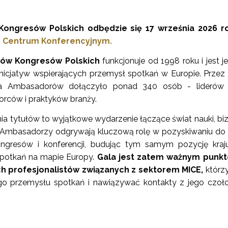
ongresów Polskich odbędzie się 17 września 2026 r
 Centrum Konferencyjnym.
ów Kongresów Polskich
funkcjonuje od 1998 roku i jest j
 inicjatyw wspierających przemysł spotkań w Europie. Przez 
a Ambasadorów dołączyło ponad 340 osób - liderów op
orców i praktyków branży.
a tytułów to wyjątkowe wydarzenie łączące świat nauki, biz
. Ambasadorzy odgrywają kluczową rolę w pozyskiwaniu do 
gresów i konferencji, budując tym samym pozycję kraj
 spotkań na mapie Europy.
Gala jest zatem ważnym punk
ch profesjonalistów związanych z sektorem MICE,
którz
ego przemysłu spotkań i nawiązywać kontakty z jego czo