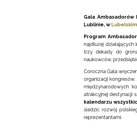
Gala Ambasadorów K
Lublinie, w
Lubelskim
Program Ambasador
najdłużej działających
trzy dekady do gron
naukowców, przedsiębi
Coroczna Gala wręczeni
organizacji kongresów
międzynarodowych kon
atrakcyjnej destynacji
kalendarzu wszystki
śledzić rozwój polski
reprezentantami.