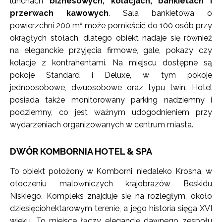
lunchach
biznesowych, kolacjach, bankietach i
przerwach kawowych
. Sala bankietowa o
powierzchni 200 m² może pomieścić do 100 osób przy
okrągłych stołach, dlatego obiekt nadaje się również
na eleganckie przyjęcia firmowe, gale, pokazy czy
kolacje z kontrahentami. Na miejscu dostępne są
pokoje Standard i Deluxe, w tym pokoje
jednoosobowe, dwuosobowe oraz typu twin. Hotel
posiada także monitorowany parking nadziemny i
podziemny, co jest ważnym udogodnieniem przy
wydarzeniach organizowanych w centrum miasta.
DWÓR KOMBORNIA HOTEL & SPA
To obiekt położony w Komborni, niedaleko Krosna, w
otoczeniu malowniczych krajobrazów Beskidu
Niskiego. Kompleks znajduje się na rozległym, około
dziesięciohektarowym terenie, a jego historia sięga XVI
wieku. To miejsce łączy elegancję dawnego zespołu