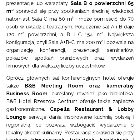
prezentacje lub warsztaty.
Sala B o powierzchni 65
m²
sprawdzi się przy spotkaniach średniej wielkości,
natomiast Sala C ma 80 m² i może pomieścić do 70
osób w układzie teatralnym. Połączenie sal A i B daje
120 m² powierzchni, a B i C 154 m². Największa
konfiguracja, czyli Sala A+B+C, ma 200 m² i pozwala na
organizację konferencji, prezentacji, seminariów,
pokazów, spotkań branżowych oraz wydarzeń
firmowych dla większej liczby uczestników.
Oprócz głównych sal konferencyjnych hotel oferuje
także
B&B Meeting Room oraz kameralny
Business Room
, określany również jako biblioteka.
B&B Hotel Rzeszów Centrum oferuje także zaplecze
gastronomiczne.
Capella Restaurant & Lobby
Lounge
serwuje dania inspirowane kuchnią polską i
regionalną, co pozwala wzbogacić wydarzenie o
lokalny akcent kulinarny. Restauracja sprawdzi się przy