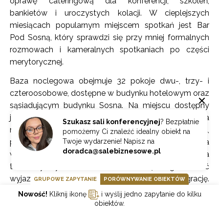
oprawę cateringową dla konferencji, szkoleń,
bankietów i uroczystych kolacji. W cieplejszych
miesiącach popularnym miejscem spotkań jest Bar
Pod Sosną, który sprawdzi się przy mniej formalnych
rozmowach i kameralnych spotkaniach po części
merytorycznej.
Baza noclegowa obejmuje 32 pokoje dwu-, trzy- i
czteroosobowe, dostępne w budynku hotelowym oraz
sąsiadującym budynku Sosna. Na miejscu dostępny
jest bezpłatny parking, miejsce na grilla i ognisko, sala
Szukasz sali konferencyjnej
? Bezpłatnie
rekreacyjna z bilardem, stołem do ping-ponga,
pomożemy Ci znaleźć idealny obiekt na
Twoje wydarzenie! Napisz na
piłkarzykami i telewizorem, a także kameralna strefa
doradca@salebiznesowe.pl
wellness z sauną, jacuzzi i tężnią solną. Hotel Łaziska
to dobry wybór dla firm, które chcą zorganizować
wyjazd łączący pracę, wypoczynek i integrację.
GRUPOWE ZAPYTANIE
PORÓWNYWANIE OBIEKTÓW
Sprawdzi się przy konferencjach kilkudniowych,
Nowość!
Kliknij ikonę
i wyślij jedno zapytanie do kilku
szkoleniach zespołowych, wyjazdach motywacyjnych
obiektów.
i spotkaniach firmowych z luźniejszą atmosferą.