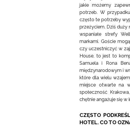
jakie możemy zapewn
potrzeb. W przypadku
często te potrzeby wy
przeżyciem. Dziś duży 
wspaniałe strefy Wel
markami. Goście mogą 
czy uczestniczyć w zaj
House, to jest to kom
Samuela i Rona Ben
międzynarodowym i wraż
które dla wielu wzajemn
miejsce otwarte na ws
społeczność Krakowa,
chętnie angażuje się w 
CZĘSTO PODKREŚL
HOTEL. CO TO OZN