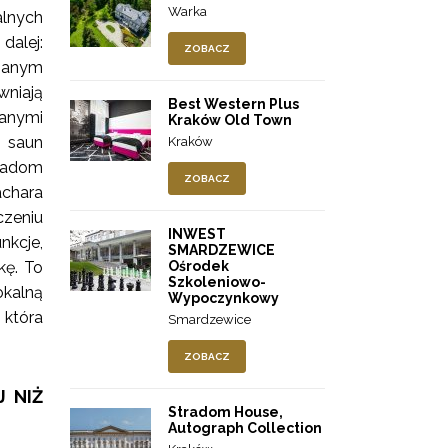
Warka
lnych
dalej:
ZOBACZ
nianym
wniają
Best Western Plus
anymi
Kraków Old Town
, saun
Kraków
tradom
ZOBACZ
achara
zeniu
INWEST
nkcje,
SMARDZEWICE
Ośrodek
kę. To
Szkoleniowo-
okalną
Wypoczynkowy
 która
Smardzewice
ZOBACZ
 NIŻ
Stradom House,
Autograph Collection