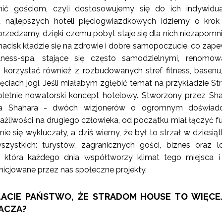
ić gościom, czyli dostosowujemy się do ich indywidua
 najlepszych hoteli pięciogwiazdkowych idziemy o krok 
przedzamy, dzięki czemu pobyt staje się dla nich niezapom
nacisk kładzie się na zdrowie i dobre samopoczucie, co zape
lness-spa, stające się często samodzielnymi, renomow
korzystać również z rozbudowanych stref fitness, basenu
ęciach jogi. Jeśli miałabym zgłębić temat na przykładzie S
pletnie nowatorski koncept hotelowy. Stworzony przez Sh
a Shahara - dwóch wizjonerów o ogromnym doświadc
liwości na drugiego człowieka, od początku miał łączyć fu
ie się wykluczały, a dziś wiemy, że był to strzał w dziesiąt
zystkich: turystów, zagranicznych gości, biznes oraz l
 która każdego dnia współtworzy klimat tego miejsca i
inicjowane przez nas społeczne projekty.
ACIE PAŃSTWO, ŻE STRADOM HOUSE TO WIĘCEJ
ACZA?