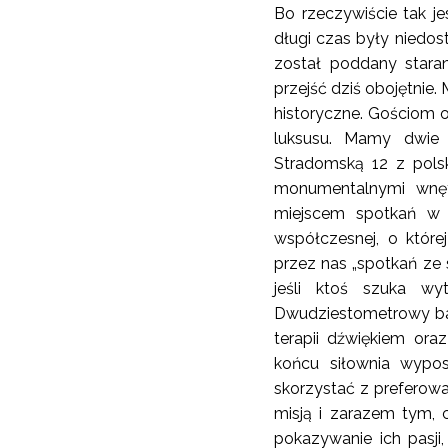
Bo rzeczywiście tak j
długi czas były niedos
został poddany stara
przejść dziś obojętnie.
historyczne. Gościom 
luksusu. Mamy dwie r
Stradomską 12 z pols
monumentalnymi wnęt
miejscem spotkań w K
współczesnej, o któr
przez nas „spotkań ze s
jeśli ktoś szuka wyt
Dwudziestometrowy base
terapii dźwiękiem or
końcu siłownia wypos
skorzystać z preferowan
misją i zarazem tym, 
pokazywanie ich pasji,