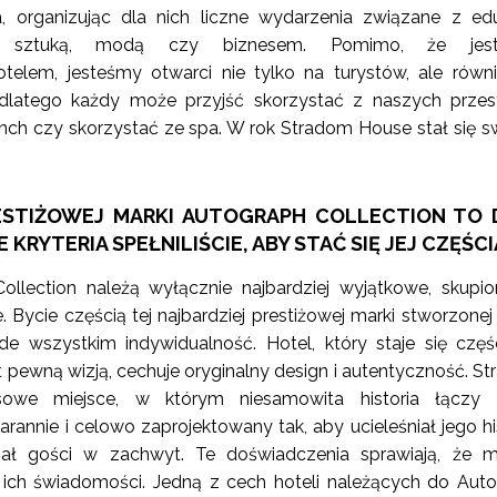
 organizując dla nich liczne wydarzenia związane z ed
ą, sztuką, modą czy biznesem. Pomimo, że jes
elem, jesteśmy otwarci nie tylko na turystów, ale równ
 dlatego każdy może przyjść skorzystać z naszych przest
lunch czy skorzystać ze spa. W rok Stradom House stał się s
RESTIŻOWEJ MARKI AUTOGRAPH COLLECTION TO 
 KRYTERIA SPEŁNILIŚCIE, ABY STAĆ SIĘ JEJ CZĘŚCI
llection należą wyłącznie najbardziej wyjątkowe, skupi
. Bycie częścią tej najbardziej prestiżowej marki stworzonej
de wszystkim indywidualność. Hotel, który staje się częśc
st pewną wizją, cechuje oryginalny design i autentyczność. S
owe miejsce, w którym niesamowita historia łączy 
tarannie i celowo zaprojektowany tak, aby ucieleśniał jego his
ał gości w zachwyt. Te doświadczenia sprawiają, że m
ich świadomości. Jedną z cech hoteli należących do Aut