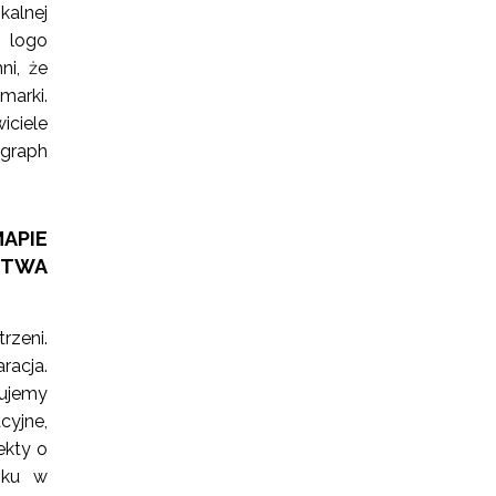
kalnej
h logo
ni, że
marki.
iciele
ograph
APIE
STWA
rzeni.
racja.
zujemy
cyjne,
ekty o
oku w