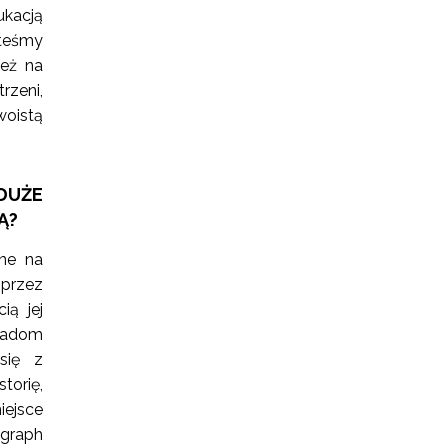
ukacją
teśmy
ież na
rzeni,
woistą
DUŻE
Ą?
one na
 przez
ią jej
tradom
się z
torię,
iejsce
ograph