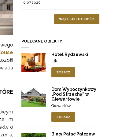
30.07.2026
WIĘCEJ AKTUALNOŚCI
POLECANE OBIEKTY
żowego
House
Hotel Rydzewski
ozofii
Ełk
owiada
ZOBACZ
Dom Wypoczynkowy
TÓRE
„Pod Strzechą” w
Giewartowie
Giewartów
awowym
ZOBACZ
ące im
ekty o
Biały Pałac Palczew
zenia,