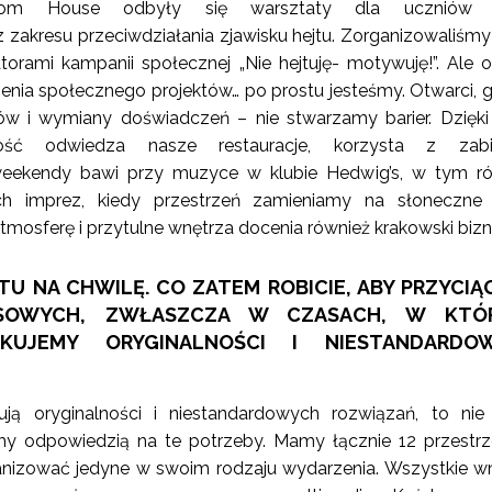
radom House odbyły się warsztaty dla uczniów 
akresu przeciwdziałania zjawisku hejtu. Zorganizowaliśmy
torami kampanii społecznej „Nie hejtuję- motywuję!”. Ale 
enia społecznego projektów… po prostu jesteśmy. Otwarci, 
ów i wymiany doświadczeń – nie stwarzamy barier. Dzięk
ość odwiedza nasze restauracje, korzysta z zab
weekendy bawi przy muzyce w klubie Hedwig’s, w tym r
h imprez, kiedy przestrzeń zamieniamy na słoneczne 
tmosferę i przytulne wnętrza docenia również krakowski biz
TU NA CHWILĘ. CO ZATEM ROBICIE, ABY PRZYCI
ESOWYCH, ZWŁASZCZA W CZASACH, W KTÓ
KUJEMY ORYGINALNOŚCI I NIESTANDARDO
ują oryginalności i niestandardowych rozwiązań, to n
śmy odpowiedzią na te potrzeby. Mamy łącznie 12 przestrz
nizować jedyne w swoim rodzaju wydarzenia. Wszystkie w