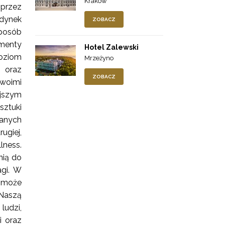
Kraków
 przez
udynek
ZOBACZ
sposób
ementy
Hotel Zalewski
poziom
Mrzeżyno
 oraz
ZOBACZ
woimi
jszym
sztuki
wanych
ugiej,
ness.
nią do
gi. W
 może
 Naszą
ludzi,
i oraz