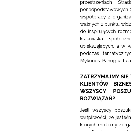
przestrzeniach St
ponadpodstawowych z z
współpracy z organiza
ważnych z punktu widz
do inspirujących rozm
krakowska społeczn
upiększających, a w 
podczas tematycznyc
Mykonos. Panującą tu a
ZATRZYMAJMY SIĘ 
KLIENTÓW BIZN
WSZYSCY POSZU
ROZWIĄZAŃ?
Jeśli wszyscy poszuk
wątpliwości, że jeste
których możemy zorga