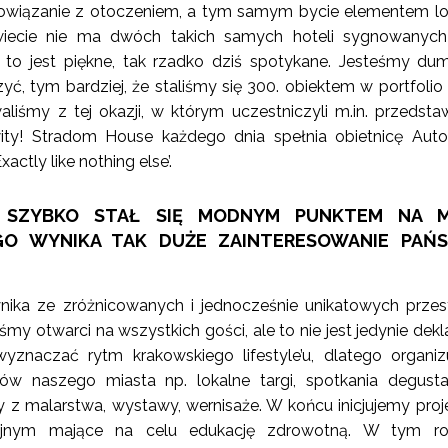
e powiązanie z otoczeniem, a tym samym bycie elementem lo
 świecie nie ma dwóch takich samych hoteli sygnowanyc
i to jest piękne, tak rzadko dziś spotykane. Jesteśmy dum
, tym bardziej, że staliśmy się 300. obiektem w portfolio 
aliśmy z tej okazji, w którym uczestniczyli m.in. przedstaw
wity! Stradom House każdego dnia spełnia obietnicę Aut
actly like nothing else’.
 SZYBKO STAŁ SIĘ MODNYM PUNKTEM NA M
GO WYNIKA TAK DUŻE ZAINTERESOWANIE PAŃ
nika ze zróżnicowanych i jednocześnie unikatowych przest
y otwarci na wszystkich gości, ale to nie jest jedynie dekla
znaczać rytm krakowskiego lifestyle’u, dlatego organi
ów naszego miasta np. lokalne targi, spotkania degusta
ty z malarstwa, wystawy, wernisaże. W końcu inicjujemy proj
cyjnym mające na celu edukację zdrowotną. W tym r