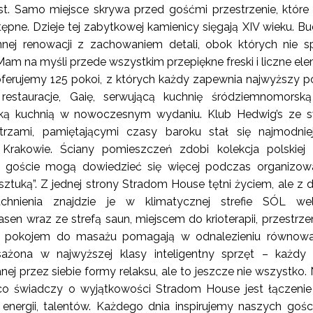
est. Samo miejsce skrywa przed gośćmi przestrzenie, które
tępne. Dzieje tej zabytkowej kamienicy sięgają XIV wieku. B
nnej renowacji z zachowaniem detali, obok których nie 
 Mam na myśli przede wszystkim przepiękne freski i liczne el
oferujemy 125 pokoi, z których każdy zapewnia najwyższy 
estauracje, Gaię, serwującą kuchnię śródziemnomorską
ką kuchnią w nowoczesnym wydaniu. Klub Hedwig’s ze s
rzami, pamiętającymi czasy baroku stał się najmodnie
rakowie. Ściany pomieszczeń zdobi kolekcja polskiej 
ej goście mogą dowiedzieć się więcej podczas organizo
ztuką”. Z jednej strony Stradom House tętni życiem, ale z dr
chnienia znajdzie je w klimatycznej strefie SÓL well
n wraz ze strefą saun, miejscem do krioterapii, przestrze
az pokojem do masażu pomagają w odnalezieniu równowa
ażona w najwyższej klasy inteligentny sprzęt – każdy
ej przez siebie formy relaksu, ale to jeszcze nie wszystko.
co świadczy o wyjątkowości Stradom House jest łączenie 
 energii, talentów. Każdego dnia inspirujemy naszych gośc