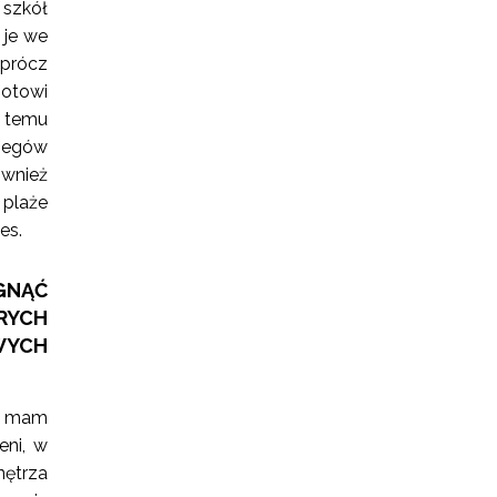
szkół
 je we
oprócz
gotowi
i temu
iegów
ównież
plaże
nes.
ĄGNĄĆ
RYCH
WYCH
ie mam
eni, w
nętrza