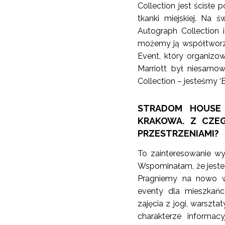
Collection jest ścisł
tkanki miejskiej. Na
Autograph Collection 
możemy ją współtworzyć
Event, który organizow
Marriott był niesamo
Collection – jesteśmy ‘Ex
STRADOM HOUSE
KRAKOWA. Z CZE
PRZESTRZENIAMI?
To zainteresowanie wy
Wspominałam, że jesteśm
Pragniemy na nowo wy
eventy dla mieszkańc
zajęcia z jogi, warszta
charakterze informa