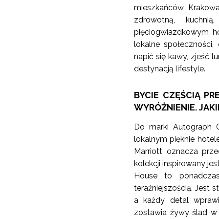
mieszkańców Krakowa,
zdrowotną, kuchni
pięciogwiazdkowym hot
lokalne społeczności,
napić się kawy, zjeść 
destynacją lifestyle.
BYCIE CZĘŚCIĄ P
WYRÓŻNIENIE. JAKIE
Do marki Autograph Co
lokalnym pięknie hotele
Marriott oznacza prze
kolekcji inspirowany je
House to ponadczas
teraźniejszością. Jest s
a każdy detal wprawi
zostawia żywy ślad w 