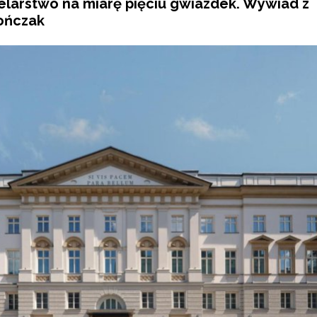
larstwo na miarę pięciu gwiazdek. Wywiad z
ończak