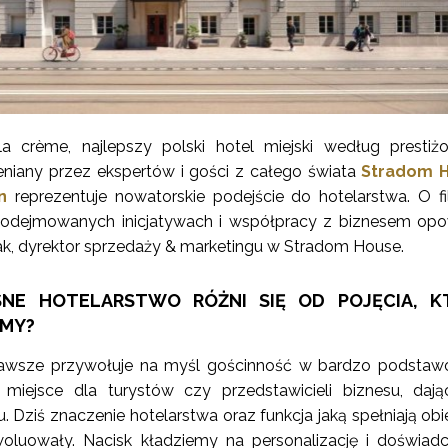
la crème, najlepszy polski hotel miejski według presti
niany przez ekspertów i gości z całego świata
Stradom 
n
reprezentuje nowatorskie podejście do hotelarstwa. O fil
 podejmowanych inicjatywach i współpracy z biznesem op
k, dyrektor sprzedaży & marketingu w Stradom House.
NE HOTELARSTWO RÓŻNI SIĘ OD POJĘCIA, K
AMY?
 zawsze przywołuje na myśl gościnność w bardzo podst
 miejsce dla turystów czy przedstawicieli biznesu, daj
Dziś znaczenie hotelarstwa oraz funkcja jaką spełniają obi
oluowały. Nacisk kładziemy na personalizację i doświadc