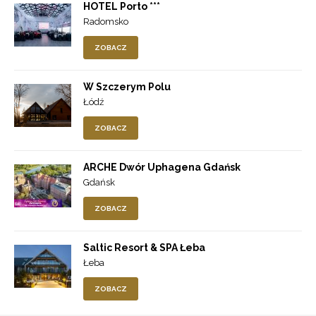
HOTEL Porto ***
Radomsko
ZOBACZ
W Szczerym Polu
Łódź
ZOBACZ
ARCHE Dwór Uphagena Gdańsk
Gdańsk
ZOBACZ
Saltic Resort & SPA Łeba
Łeba
ZOBACZ