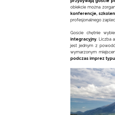
przybywają goście p
obiekcie można zorgan
konferencje, szkolen
profesjonalnego zaplecz
Goście chętnie wybie
integracyjny
. Liczba 
jest jednym z powodów
wymarzonym miejscem
podczas imprez typu 