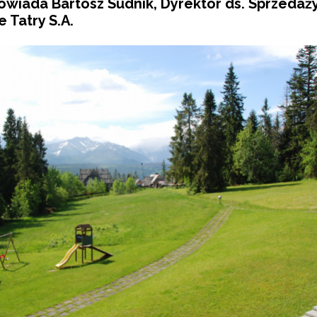
owiada Bartosz Sudnik, Dyrektor ds. Sprzedaży
 Tatry S.A.