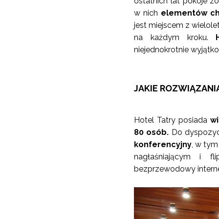
ostatnich lat pokoje z
w nich
elementów cha
jest miejscem z wielole
na każdym kroku.
niejednokrotnie wyjątk
JAKIE ROZWIĄZAN
Hotel Tatry posiada
wi
80 osób.
Do dyspozycj
konferencyjny
, w tym
nagłaśniającym i fl
bezprzewodowy interne