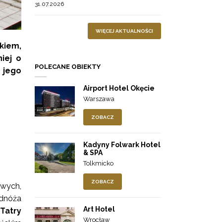
31.07.2026
WIĘCEJ AKTUALNOŚCI
kiem,
iej o
POLECANE OBIEKTY
 jego
Airport Hotel Okęcie
Warszawa
ZOBACZ
Kadyny Folwark Hotel
& SPA
Tolkmicko
ZOBACZ
owych,
odnóża
Art Hotel
Tatry
Wrocław