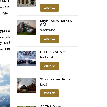
ańskim
wiście
ZOBACZ
iego i
Młyn Jacka Hotel &
SPA
Wadowice
yjazd
ić, co
ZOBACZ
y jest
ć się
HOTEL Porto ***
Radomsko
ZOBACZ
W Szczerym Polu
Łódź
ZOBACZ
ARCHE Dwór