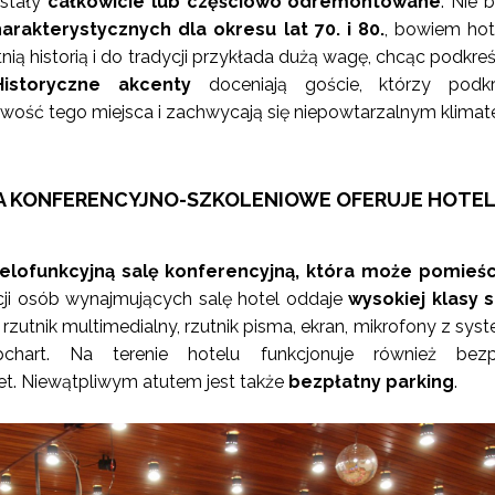
ostały
całkowicie lub częściowo odremontowane
. Nie 
rakterystycznych dla okresu lat 70. i 80.
, bowiem hot
tnią historią i do tradycji przykłada dużą wagę, chcąc podkreś
Historyczne akcenty
doceniają goście, którzy podkre
owość tego miejsca i zachwycają się niepowtarzalnym klimat
IA KONFERENCYJNO-SZKOLENIOWE OFERUJE HOTEL
elofunkcyjną salę konferencyjną, która może pomieśc
i osób wynajmujących salę hotel oddaje
wysokiej klasy 
 rzutnik multimedialny, rzutnik pisma, ekran, mikrofony z sy
ipchart. Na terenie hotelu funkcjonuje również bezpł
t. Niewątpliwym atutem jest także
bezpłatny parking
.