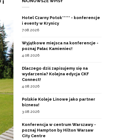
 i
NAJNOWSZE WPISY
Hotel Czarny Potok***** - konferencje
i eventy w Krynicy
7.08.2026
Wyjątkowe miejsca na konferencje -
poznaj Pałac Kamieniec!
4.08.2026
Dlaczego dziś zapisujemy się na
wydarzenia? Kolejna edycja CKF
Connect!
4.08.2026
Polskie Koleje Linowe jako partner
biznesu!
3.08.2026
Konferencja w centrum Warszawy -
poznaj Hampton by Hilton Warsaw
City Centre