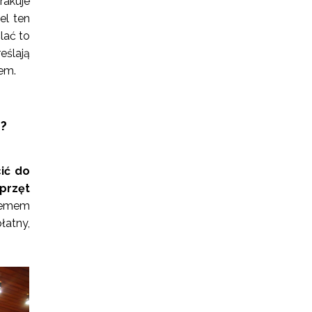
brakuje
el ten
lać to
ślają
em.
?
ić do
sprzęt
stemem
atny,