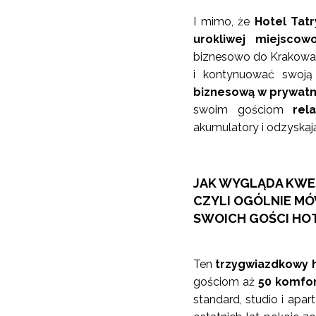
I mimo, że
Hotel Tatr
urokliwej miejscowo
biznesowo do Krakowa 
i kontynuować swoją
biznesową w prywat
swoim gościom
rel
akumulatory i odzyskają
JAK WYGLĄDA KWES
CZYLI OGÓLNIE M
SWOICH GOŚCI HOT
Ten
trzygwiazdkowy 
gościom aż
50 komfor
standard, studio i ap