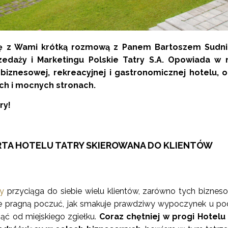
ię z Wami krótką rozmową z Panem Bartoszem Sudni
edaży i Marketingu Polskie Tatry S.A. Opowiada w n
biznesowej, rekreacyjnej i gastronomicznej hotelu, o
ch i mocnych stronach.
ry!
RTA HOTELU TATRY SKIEROWANA DO KLIENTÓW
ry
przyciąga do siebie wielu klientów, zarówno tych biznes
 te pragną poczuć, jak smakuje prawdziwy wypoczynek u p
ząć od miejskiego zgiełku.
Coraz chętniej w progi Hotelu 