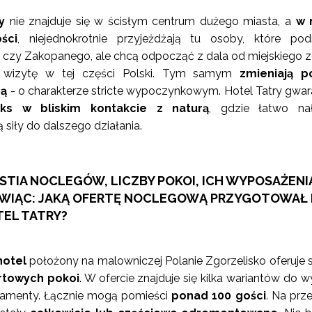
y
nie znajduje się w ścisłym centrum dużego miasta, a
w 
ści
, niejednokrotnie przyjeżdżają tu osoby, które pod
czy Zakopanego, ale chcą odpocząć z dala od miejskiego z
 wizytę w tej części Polski. Tym samym
zmieniają p
ną
- o charakterze stricte wypoczynkowym. Hotel Tatry gwar
aks w bliskim kontakcie z naturą
, gdzie łatwo nał
 siły do dalszego działania.
TIA NOCLEGÓW, LICZBY POKOI, ICH WYPOSAŻENI
ÓWIĄC: JAKĄ OFERTĘ NOCLEGOWĄ PRZYGOTOWAŁ 
EL TATRY?
hotel
położony na malowniczej Polanie Zgorzelisko oferuje
towych pokoi
. W ofercie znajduje się kilka wariantów do w
artamenty. Łącznie mogą pomieści
ponad 100 gości
. Na prz