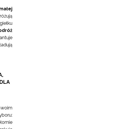
małej
różują
giełku
odróż
antuje
adują
A,
DLA
 swoim
yboru:
ełomie