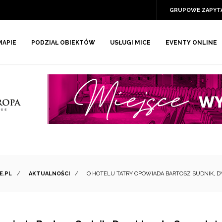
GRUPOWE ZAPYT
MAPIE
PODZIAŁ OBIEKTÓW
USŁUGI MICE
EVENTY ONLINE
E.PL
/
AKTUALNOŚCI
/
O HOTELU TATRY OPOWIADA BARTOSZ SUDNIK, DY