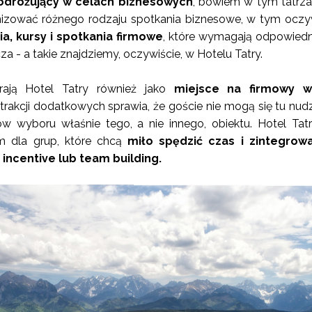
odróżujący w celach biznesowych
, bowiem w tym tatrz
izować różnego rodzaju spotkania biznesowe, w tym oczy
ia, kursy i spotkania firmowe
, które wymagają odpowiedn
a - a takie znajdziemy, oczywiście, w Hotelu Tatry.
rają Hotel Tatry również jako
miejsce na firmowy w
atrakcji dodatkowych sprawia, że goście nie mogą się tu nudz
 wyboru właśnie tego, a nie innego, obiektu. Hotel Tatr
 dla grup, które chcą
miło spędzić czas i zintegrowa
incentive lub team building.