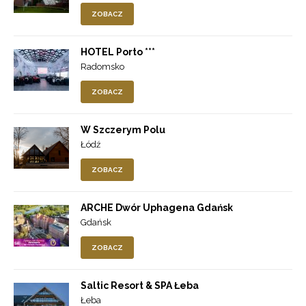
ZOBACZ
HOTEL Porto ***
Radomsko
ZOBACZ
W Szczerym Polu
Łódź
ZOBACZ
ARCHE Dwór Uphagena Gdańsk
Gdańsk
ZOBACZ
Saltic Resort & SPA Łeba
Łeba