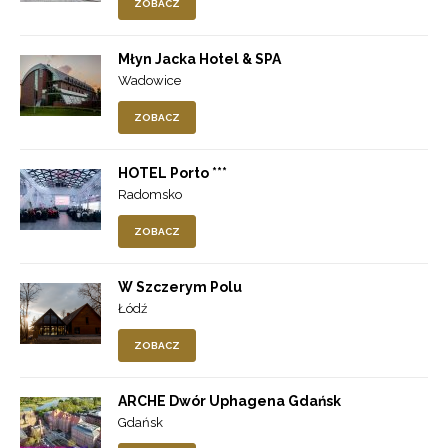
ZOBACZ
Młyn Jacka Hotel & SPA
Wadowice
ZOBACZ
HOTEL Porto ***
Radomsko
ZOBACZ
W Szczerym Polu
Łódź
ZOBACZ
ARCHE Dwór Uphagena Gdańsk
Gdańsk