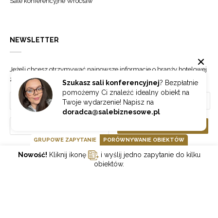
Sale konferencyjne Wrocław
NEWSLETTER
Jeżeli chcesz otrzymywać najnowsze informacje o branży hotelowej
zapisz się do naszego newslettera.
Szukasz sali konferencyjnej
? Bezpłatnie
pomożemy Ci znaleźć idealny obiekt na
Twoje wydarzenie! Napisz na
doradca@salebiznesowe.pl
Wybierz
ZAPISZ SIĘ
GRUPOWE ZAPYTANIE
PORÓWNYWANIE OBIEKTÓW
Nowość!
Kliknij ikonę
i wyślij jedno zapytanie do kilku
GOONLINE.PL SPÓŁKA Z OGRANICZONĄ ODPOWIEDZIALNOŚCIĄ SP.K.
obiektów.
POLITYKA PRYWATNOŚCI
REGULAMIN