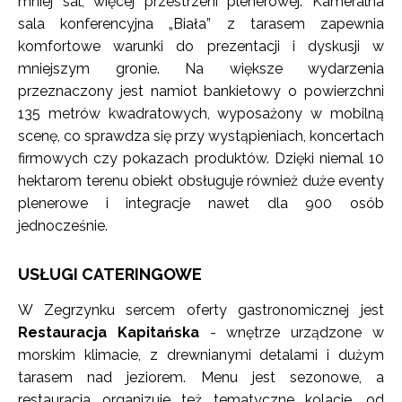
mniej sal, więcej przestrzeni plenerowej. Kameralna
sala konferencyjna „Biała” z tarasem zapewnia
komfortowe warunki do prezentacji i dyskusji w
mniejszym gronie. Na większe wydarzenia
przeznaczony jest namiot bankietowy o powierzchni
135 metrów kwadratowych, wyposażony w mobilną
scenę, co sprawdza się przy wystąpieniach, koncertach
firmowych czy pokazach produktów. Dzięki niemal 10
hektarom terenu obiekt obsługuje również duże eventy
plenerowe i integracje nawet dla 900 osób
jednocześnie.
USŁUGI CATERINGOWE
W Zegrzynku sercem oferty gastronomicznej jest
Restauracja Kapitańska
- wnętrze urządzone w
morskim klimacie, z drewnianymi detalami i dużym
tarasem nad jeziorem. Menu jest sezonowe, a
restauracja organizuje też tematyczne kolacje, od