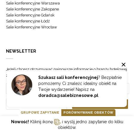
Sale konferencyjne Warszawa
Sale konferencyjne Zakopane
Sale konferencyjne Gdańsk
Sale konferencyjne Łódź
Sale konferencyjne Wrocław
NEWSLETTER
Jeżeli chcesz otrzymywać najnowsze informacje o branży hotelowej
zapisz się do naszego newslettera.
Szukasz sali konferencyjnej
? Bezpłatnie
pomożemy Ci znaleźć idealny obiekt na
Twoje wydarzenie! Napisz na
doradca@salebiznesowe.pl
Wybierz
ZAPISZ SIĘ
GRUPOWE ZAPYTANIE
PORÓWNYWANIE OBIEKTÓW
Nowość!
Kliknij ikonę
i wyślij jedno zapytanie do kilku
GOONLINE.PL SPÓŁKA Z OGRANICZONĄ ODPOWIEDZIALNOŚCIĄ SP.K.
obiektów.
POLITYKA PRYWATNOŚCI
REGULAMIN