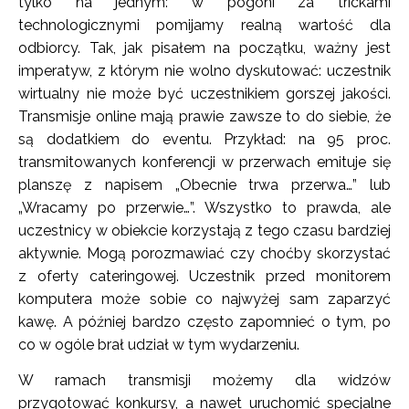
tylko na jednym: w pogoni za trickami
technologicznymi pomijamy realną wartość dla
odbiorcy. Tak, jak pisałem na początku, ważny jest
imperatyw, z którym nie wolno dyskutować: uczestnik
wirtualny nie może być uczestnikiem gorszej jakości.
Transmisje online mają prawie zawsze to do siebie, że
są dodatkiem do eventu. Przykład: na 95 proc.
transmitowanych konferencji w przerwach emituje się
planszę z napisem „Obecnie trwa przerwa…” lub
„Wracamy po przerwie…”. Wszystko to prawda, ale
uczestnicy w obiekcie korzystają z tego czasu bardziej
aktywnie. Mogą porozmawiać czy choćby skorzystać
z oferty cateringowej. Uczestnik przed monitorem
komputera może sobie co najwyżej sam zaparzyć
kawę. A później bardzo często zapomnieć o tym, po
co w ogóle brał udział w tym wydarzeniu.
W ramach transmisji możemy dla widzów
przygotować konkursy, a nawet uruchomić specjalne