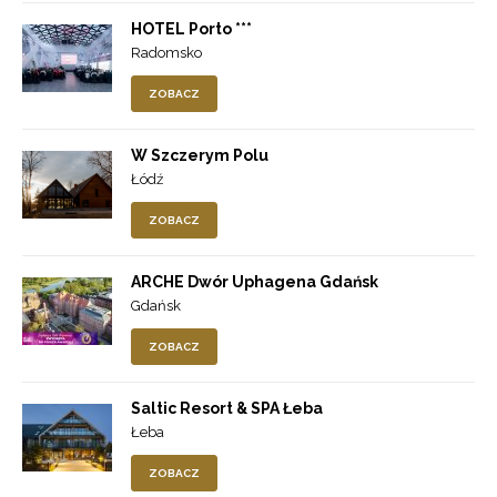
HOTEL Porto ***
Radomsko
ZOBACZ
W Szczerym Polu
Łódź
ZOBACZ
ARCHE Dwór Uphagena Gdańsk
Gdańsk
ZOBACZ
Saltic Resort & SPA Łeba
Łeba
ZOBACZ