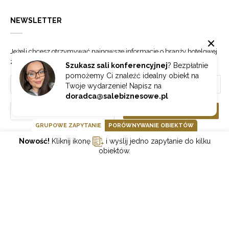
NEWSLETTER
Jeżeli chcesz otrzymywać najnowsze informacje o branży hotelowej
zapisz się do naszego newslettera.
Szukasz sali konferencyjnej
? Bezpłatnie
pomożemy Ci znaleźć idealny obiekt na
Twoje wydarzenie! Napisz na
doradca@salebiznesowe.pl
Wybierz
ZAPISZ SIĘ
GRUPOWE ZAPYTANIE
PORÓWNYWANIE OBIEKTÓW
Nowość!
Kliknij ikonę
i wyślij jedno zapytanie do kilku
GOONLINE.PL SPÓŁKA Z OGRANICZONĄ ODPOWIEDZIALNOŚCIĄ SP.K.
obiektów.
POLITYKA PRYWATNOŚCI
REGULAMIN