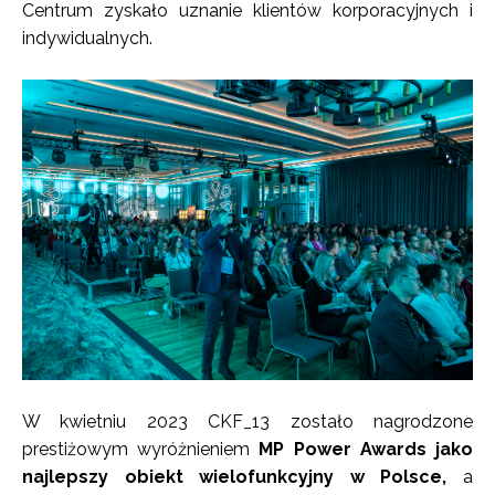
Centrum zyskało uznanie klientów korporacyjnych i
indywidualnych.
W kwietniu 2023 CKF_13 zostało nagrodzone
prestiżowym wyróżnieniem
MP Power Awards jako
najlepszy obiekt wielofunkcyjny w Polsce,
a