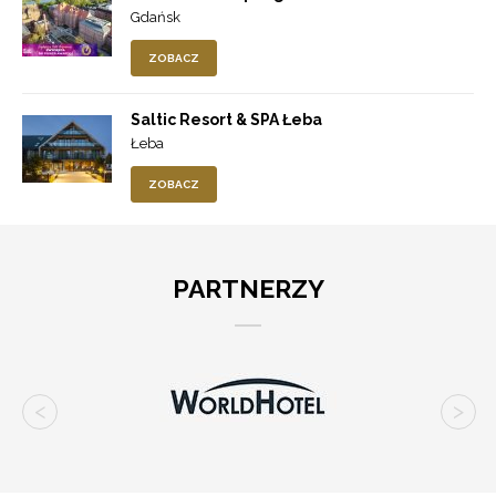
Gdańsk
ZOBACZ
Saltic Resort & SPA Łeba
Łeba
ZOBACZ
PARTNERZY