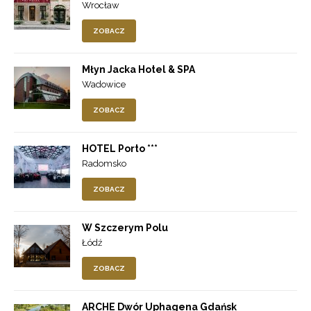
Wrocław
ZOBACZ
Młyn Jacka Hotel & SPA
Wadowice
ZOBACZ
HOTEL Porto ***
Radomsko
ZOBACZ
W Szczerym Polu
Łódź
ZOBACZ
ARCHE Dwór Uphagena Gdańsk