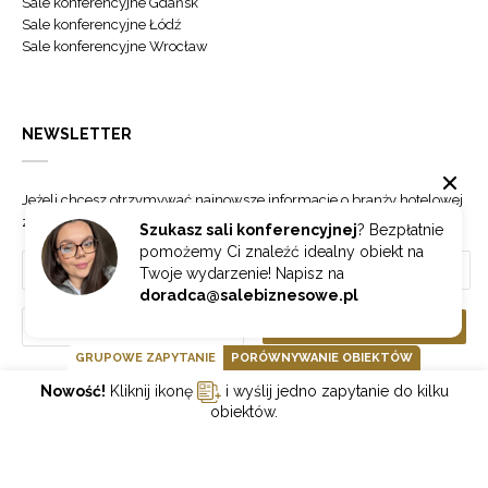
Sale konferencyjne Gdańsk
Sale konferencyjne Łódź
Sale konferencyjne Wrocław
NEWSLETTER
Jeżeli chcesz otrzymywać najnowsze informacje o branży hotelowej
zapisz się do naszego newslettera.
Szukasz sali konferencyjnej
? Bezpłatnie
pomożemy Ci znaleźć idealny obiekt na
Twoje wydarzenie! Napisz na
doradca@salebiznesowe.pl
Wybierz
ZAPISZ SIĘ
GRUPOWE ZAPYTANIE
PORÓWNYWANIE OBIEKTÓW
Nowość!
Kliknij ikonę
i wyślij jedno zapytanie do kilku
GOONLINE.PL SPÓŁKA Z OGRANICZONĄ ODPOWIEDZIALNOŚCIĄ SP.K.
obiektów.
POLITYKA PRYWATNOŚCI
REGULAMIN