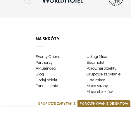
NA SKRÓTY
Eventy Online
Usługi Mice
Partnerzy
Sieci hoteli
Aktualności
Porównaj obiekty
Blog
Grupowe zapytanie
Dodaj obiekt
Lista miast
Panel klienta
Mapa strony
Mapa obiektów
GRUPOWE ZAPYTANIE
PORÓWNYWANIE OBIEKTÓW
GOONLINE.PL SPÓŁKA Z OGRANICZONĄ ODPOWIEDZIALNOŚCIĄ SP.K.
POLITYKA PRYWATNOŚCI
REGULAMIN