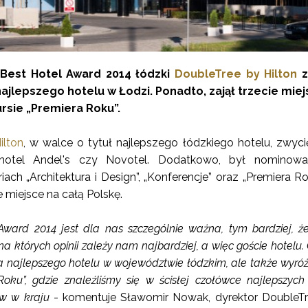
Best Hotel Award 2014 łódzki
DoubleTree by Hilton
z
ajlepszego hotelu w Łodzi. Ponadto, zajął trzecie mie
rsie „Premiera Roku”.
ilton
, w walce o tytuł najlepszego łódzkiego hotelu, zwyci
 hotel Andel's czy Novotel. Dodatkowo, był nominow
ach „Architektura i Design”, „Konferencje” oraz „Premiera R
ie miejsce na całą Polskę.
ward 2014 jest dla nas szczególnie ważna, tym bardziej, że
na których opinii zależy nam najbardziej, a więc goście hotelu.
 najlepszego hotelu w województwie łódzkim, ale także wyróż
Roku”, gdzie znaleźliśmy się w ścisłej czołówce najlepszyc
w w kraju
- komentuje Sławomir Nowak, dyrektor DoubleT