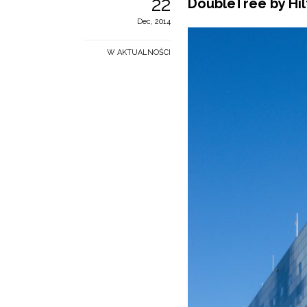
22
DoubleTree by Hi
Dec, 2014
W AKTUALNOŚCI