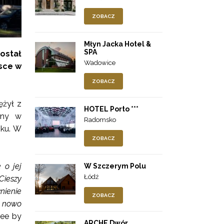
ZOBACZ
Młyn Jacka Hotel &
SPA
ostał
Wadowice
jsce w
ZOBACZ
ężył z
HOTEL Porto ***
any w
Radomsko
oku. W
ZOBACZ
 o jej
W Szczerym Polu
Łódź
 Cieszy
nienie
ZOBACZ
h nowo
ree by
ARCHE Dwór