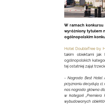
W ramach konkursu 
wyróżniony tytułem n
ogólnopolskim konku
Hotel DoubleTree by H
takim obiektami jak
ogólnopolskich kategori
tej ostatniej zajął trzec
-
Nagroda Best Hotel A
przyznaniu decydują ci, 
nas nagroda główna dla
w kategorii „Premiera 
wybudowanych obiektó