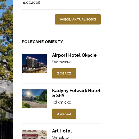
31.07.2026
WIĘCEJ AKTUALNOŚCI
POLECANE OBIEKTY
Airport Hotel Okęcie
Warszawa
ZOBACZ
Kadyny Folwark Hotel
& SPA
Tolkmicko
ZOBACZ
Art Hotel
Wrocław