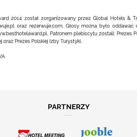
ard 2014 został zorganizowany przez Global Hotels & Tr
erwuje.pl oraz rezerwuje.com. Głosy można było oddawać
w.besthotelaward.pl. Patronem plebiscytu zostali: Prezes Po
 oraz Prezes Polskiej Izby Turystyki.
WA
PARTNERZY