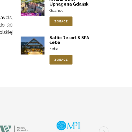
Uphagena Gdańsk
Gdańsk
avels,
ZOBACZ
 do 30
lskiej
Saltic Resort & SPA
Łeba
Łeba
ZOBACZ