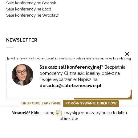
Sale konferencyjne Gdańsk
Sale konferencyjne Łódź
Sale konferencyjne Wrocław
NEWSLETTER
Jeżeli chcesz otrzymywać najnowsze informacje o branży hotelowej
zapisz się do naszego newslettera.
Szukasz sali konferencyjnej
? Bezpłatnie
pomożemy Ci znaleźć idealny obiekt na
Twoje wydarzenie! Napisz na
doradca@salebiznesowe.pl
Wybierz
ZAPISZ SIĘ
GRUPOWE ZAPYTANIE
PORÓWNYWANIE OBIEKTÓW
Nowość!
Kliknij ikonę
i wyślij jedno zapytanie do kilku
GOONLINE.PL SPÓŁKA Z OGRANICZONĄ ODPOWIEDZIALNOŚCIĄ SP.K.
obiektów.
POLITYKA PRYWATNOŚCI
REGULAMIN