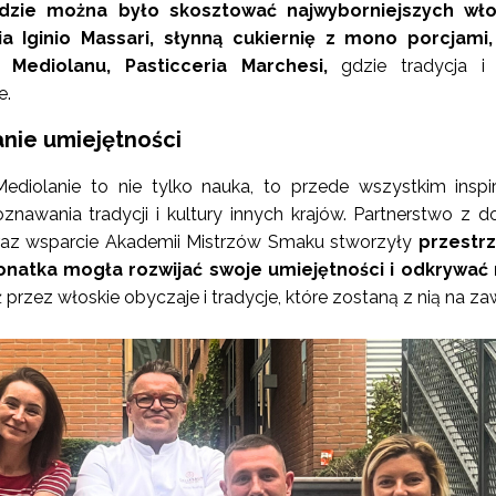
gdzie można było skosztować najwyborniejszych wło
ia Iginio Massari, słynną cukiernię z mono porcjami,
ę Mediolanu, Pasticceria Marchesi,
gdzie tradycja i
e.
janie umiejętności
ediolanie to nie tylko nauka, to przede wszystkim inspir
oznawania tradycji i kultury innych krajów. Partnerstwo z
raz wsparcie Akademii Mistrzów Smaku stworzyły
przestrz
jonatka mogła rozwijać swoje umiejętności i odkrywać
przez włoskie obyczaje i tradycje, które zostaną z nią na z