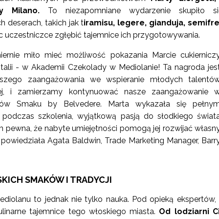
 Milano.
To niezapomniane wydarzenie skupiło s
 deserach, takich jak t
iramisu, legere, gianduja, semifr
 uczestniczce zgłębić tajemnice ich przygotowywania.
ernie miło mieć możliwość pokazania Marcie cukiernicz
Italii - w Akademii Czekolady w Mediolanie! Ta nagroda jes
szego zaangażowania we wspieranie młodych talentó
czej, i zamierzamy kontynuować nasze zaangażowanie 
zów Smaku by Belvedere. Marta wykazała się pełny
podczas szkolenia, wyjątkową pasją do słodkiego świat
em pewna, że nabyte umiejętności pomogą jej rozwijać własn
" - powiedziała Agata Baldwin, Trade Marketing Manager, Barr
KICH SMAKÓW I TRADYCJI
ediolanu to jednak nie tylko nauka. Pod opieką ekspertów,
ulinarne tajemnice tego włoskiego miasta.
Od lodziarni C