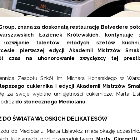
roup, znana za doskonałą restaurację Belvedere poł
szawskich Łazienek Królewskich, kontynuuje 
 rozwijanie talentów młodych szefów kuchni
kcesie pierwszej edycji Akademii Mistrzów Sma
dł czas na uhonorowanie zwycięzcy tej presti
zennica Zespołu Szkół im. Michała Konarskiego w Warsz
jlepszego cukiernika I edycji Akademii Mistrzów Sma
ę za swoje wybitne umiejętności cukiernicze, Marta Lis
podróż
do słonecznego Mediolanu.
Ż DO ŚWIATA WŁOSKICH DELIKATESÓW
du do Mediolanu, Marta Lisiewicz miała okazję uczestni
tach kulinarnych pod przewodnictwem
Marty Giorgetti,