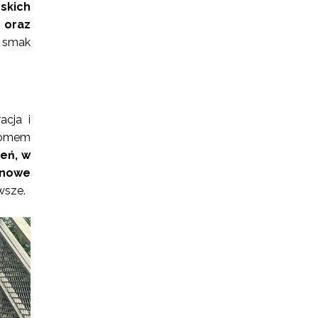
skich
 oraz
 smak
acja i
 domem
eń, w
 nowe
awsze.