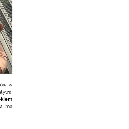
ntów w
atywą,
okiem
mia ma