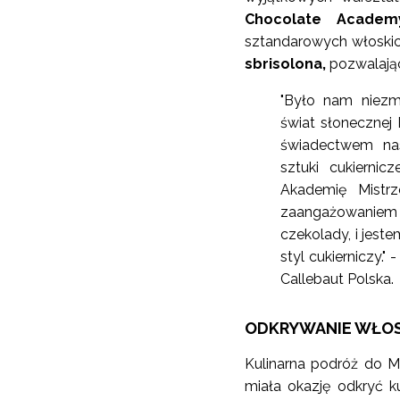
Chocolate Academy
sztandarowych włoskich
sbrisolona,
pozwalając
"Było nam niezmi
świat słonecznej 
świadectwem na
sztuki cukierni
Akademię Mistr
zaangażowaniem 
czekolady, i jest
styl cukierniczy.
Callebaut Polska.
ODKRYWANIE WŁOS
Kulinarna podróż do M
miała okazję odkryć k