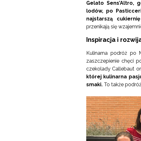
Gelato Sens’Altro, 
lodów, po Pasticcer
najstarszą cukierni
przenikają się wzajemni
Inspiracja i rozwi
Kulinarna podróż po M
zaszczepienie chęci p
czekolady Callebaut o
której kulinarna pas
smaki.
To także podróż 