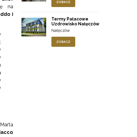
ZOBACZ
ię na
eddo i
Termy Pałacowe
Uzdrowisko Nałęczów
Nałęczów
y
t
ZOBACZ
w
w
m
a
y
y
 Marta
iacco