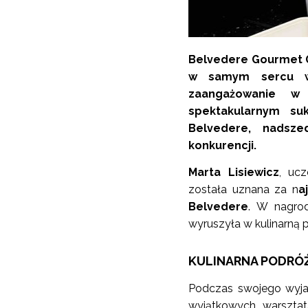
Belvedere Gourmet G
w samym sercu war
zaangażowanie w
spektakularnym su
Belvedere, nadsze
konkurencji.
Marta Lisiewicz
, uc
została uznana za n
a
Belvedere
. W nagrod
wyruszyła w kulinarną 
KULINARNA PODRÓ
Podczas swojego wyjaz
wyjątkowych warszta