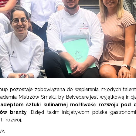
oup pozostaje zobowiązana do wspierania młodych tale
Akademia Mistrzów Smaku by Belvedere jest wyjątkową inicj
adeptom sztuki kulinarnej możliwość rozwoju pod 
tów branży
. Dzięki takim inicjatywom polska gastrono
 i rozwój.
WA