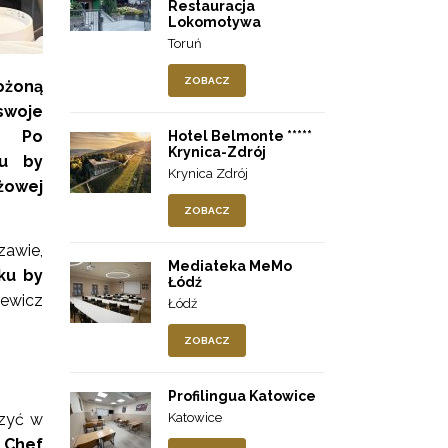
Restauracja
Lokomotywa
Toruń
ZOBACZ
ożoną
swoje
. Po
Hotel Belmonte *****
Krynica-Zdrój
ku by
Krynica Zdrój
żowej
ZOBACZ
awie,
Mediateka MeMo
ku by
Łódź
iewicz
Łódź
ZOBACZ
Profilingua Katowice
czyć w
Katowice
 Chef