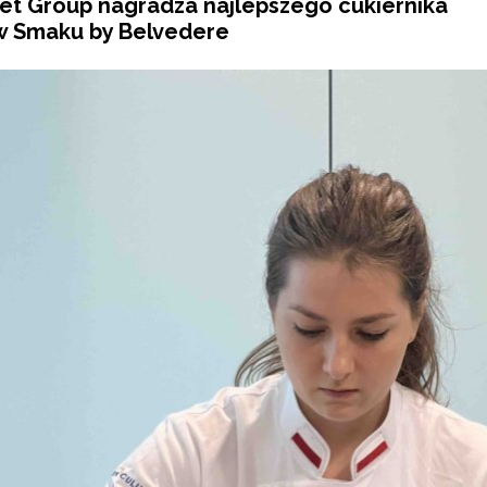
t Group nagradza najlepszego cukiernika
w Smaku by Belvedere