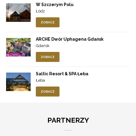
W Szczerym Polu
Łódź
ZOBACZ
ARCHE Dwór Uphagena Gdańsk
Gdańsk
ZOBACZ
Saltic Resort & SPA Łeba
Łeba
ZOBACZ
PARTNERZY